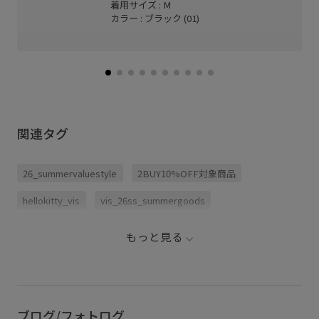
着用サイズ : M
カラー : ブラック (01)
関連タグ
26_summervaluestyle
2BUY10%OFF対象商品
hellokitty_vis
vis_26ss_summergoods
vis_26ss_summertops
vis_br31
vis_okazakisae_june
もっと見る
vis_okazakisae_may
VIS_outdoorsuede26ss
こなれ感
インソール
クッション
ネイル
パンツ
フィット感
ベルト
メッシュ
ブログ/フォトログ