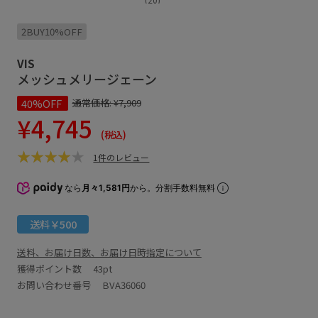
2BUY10%OFF
VIS
メッシュメリージェーン
40%OFF
通常価格:
¥7,909
¥4,745
(税込)
1件のレビュー
なら
月々1,581円
から。分割手数料無料
送料￥500
送料、お届け日数、お届け日時指定について
獲得ポイント数
43pt
お問い合わせ番号 BVA36060