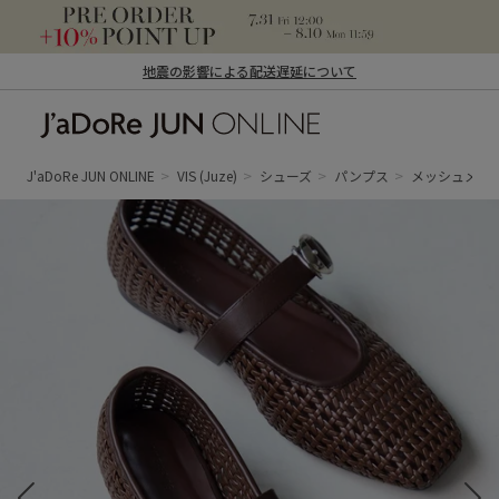
地震の影響による配送遅延について
J'aDoRe JUN ONLINE（ジャドール ジュ
ン オンライン）
J'aDoRe JUN ONLINE
VIS
(Juze)
シューズ
パンプス
メッシュメリ