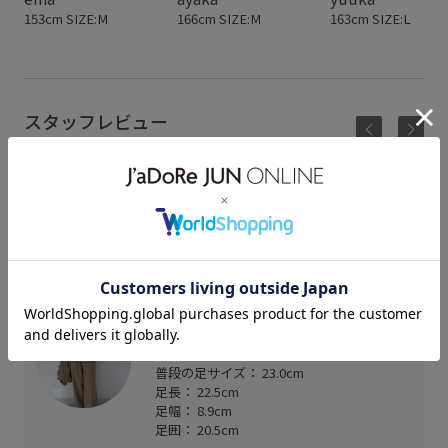
153cm SIZE:M
166cm SIZE:M
163cm SIZE:L
スタッフレビュー
22.5〜23cmでMサイズ着用
素足だと少し緩い感じはありますが、足の甲に留め
具がついてるので安心感がありました◎靴下を履く
とピッタリくらいでした
柔らかく履き心地も良かったです◎
京阪百貨店 モール京橋店
ティナ (152cm)
普段の足サイズ： 23.0cm
足長： 22.5cm
足幅： 8.9cm
足囲： 20.5cm