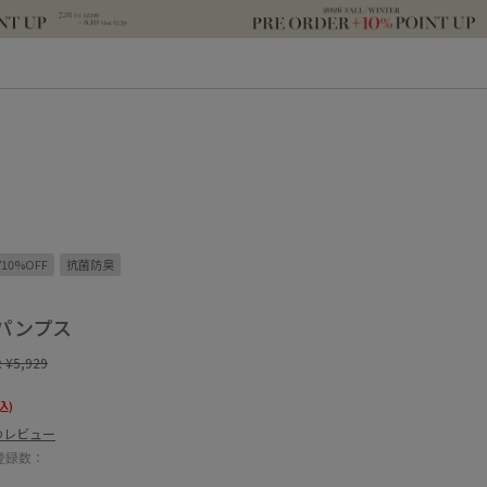
Y10%OFF
抗菌防臭
パンプス
:
¥5,929
込)
のレビュー
登録数：