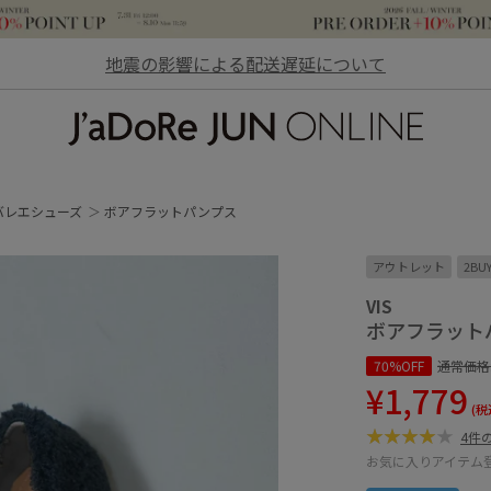
地震の影響による配送遅延について
JaDoRe JUN ONLINE
バレエシューズ
ボアフラットパンプス
アウトレット
2BU
VIS
ボアフラット
70%OFF
通常価格
¥1,779
(税
4件
お気に入りアイテム