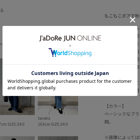
ピンク
フラットシューズ
ブラック
る
もこもこボアで秋
ラインがきれい
【デザイン・シル
テム
抗菌防臭
ボアの厚み分一回
ング
が綺麗に見えるよ
全てみる
少し深めの履き口
つま先には抗菌防
底は出来る限り厚
います。
デニムに合わせて
※雨の日のご使用
【カラー】
ベーシックなブラ
tanaka
開。
7cm SIZE:24.0
163cm SIZE:24.0
※画像によっては