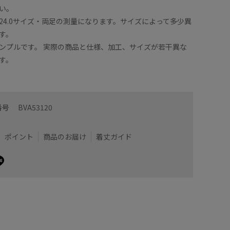
い。
24.0サイズ・両足の測量になります。サイズによって多少異
す。
ンプルです。 実際の商品と仕様、加工、サイズが若干異な
す。
番号
BVA53120
ポイント
商品のお届け
着丈ガイド
m小さいですが、薄手の靴下あわせでピッタリ履けました
私の足の
モコモコ
映えると
着用サイズ : 24.0
カラー : ブラック (01)