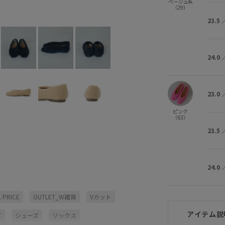
ベージュ系
（29）
ベージュ系 (29)
23.0
×
23.5
23.5
24.0
23.0
ピンク
（63）
23.5
24.0
 PRICE
OUTLET_W雑貨
Vカット
アイテム説
て
シューズ
ソックス