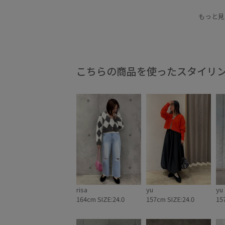
デニム合わせ
バレエシューズ
パンプス
もっと見
ベーシック
ベージュ
ホワイト
ボア
今買うべき注目ラインナップ
夏の機能素材アイ
秋雑貨_アウトレット_WOMEN
こちらの商品を使ったスタイリ
risa
yu
yu
164cm SIZE:24.0
157cm SIZE:24.0
15