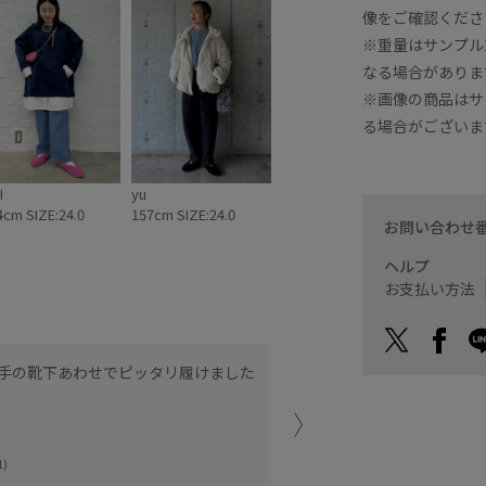
像をご確認くださ
※重量はサンプル
なる場合がありま
※画像の商品はサ
る場合がございま
I
yu
4cm SIZE:24.0
157cm SIZE:24.0
お問い合わせ
ヘルプ
お支払い方法
薄手の靴下あわせでピッタリ履けました
普段履くサイズより0.5c
◎
ジョイナス横浜
)
yu (157cm)