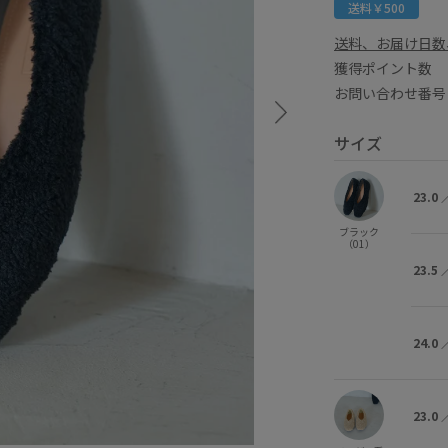
送料￥500
送料、お届け日数
獲得ポイント
お問い合わせ番号 
サイズ
23.0
ブラック
（01）
23.5
24.0
23.0