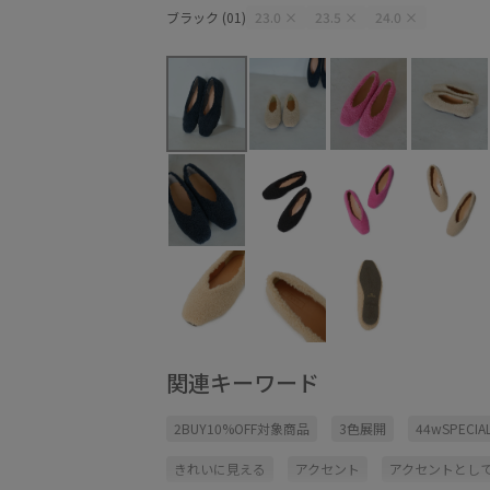
ブラック (01)
23.0
×
23.5
×
24.0
×
関連キーワード
2BUY10%OFF対象商品
3色展開
44wSPECIAL
きれいに見える
アクセント
アクセントとし