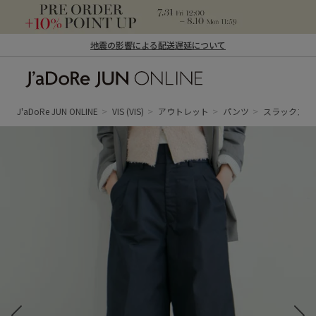
地震の影響による配送遅延について
J'aDoRe JUN ONLINE（ジャドール ジュ
ン オンライン）
J'aDoRe JUN ONLINE
VIS
(VIS)
アウトレット
パンツ
スラックス