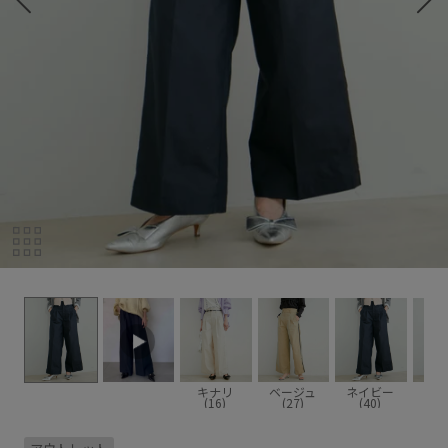
キナリ
ベージュ
ネイビー
(16)
(27)
(40)