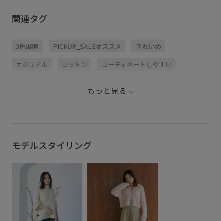
関連タグ
3色展開
PICKUP_SALEオススメ
きれいめ
カジュアル
コットン
コーディネートしやすい
スタイリング
スポーツ
タック
トップス
もっと見る
トレンド
ネイビー
ハイウエスト
パンツ
ベーシック
ベージュ
ポリエステル
モード
ワイドシルエット
光沢感
後ろがゴム
着やすい
モデルスタイリング
美脚