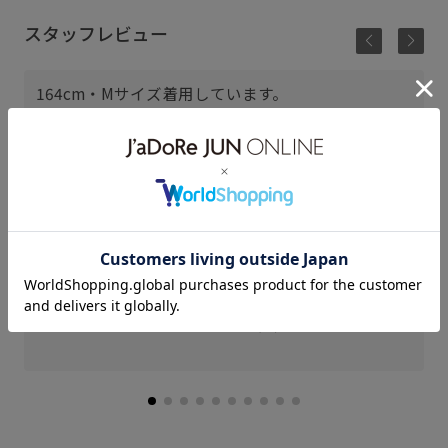
スタッフレビュー
164cm・Mサイズ着用しています。
ワイドシルエットですが、サイドライン入りですっ
きり見えします。
ストンと落ちるデザインで脚長効果も◎
risa (164cm)
骨格： ストレート
パーソナルカラー： イエベ秋
普段のボトムスサイズ： M or L
着用サイズ : M
カラー : ベージュ (27)