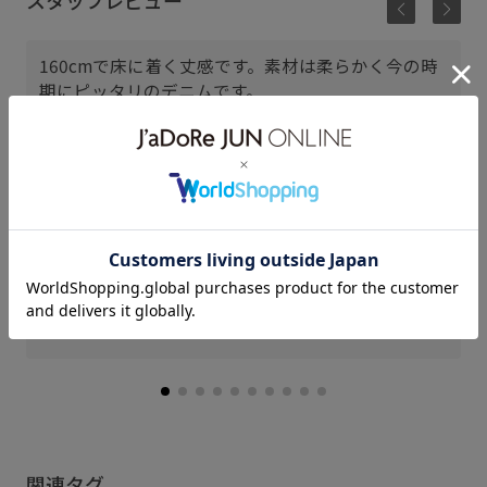
スタッフレビュー
160cmで床に着く丈感です。素材は柔らかく今の時
期にピッタリのデニムです。
三井アウトレットパーク ジャズ
ドリーム長島
mayu (160cm)
骨格： ウェーブ
パーソナルカラー： イエベ秋
普段のボトムスサイズ： M
着用サイズ : M
カラー : ブルー系 (45)
関連タグ