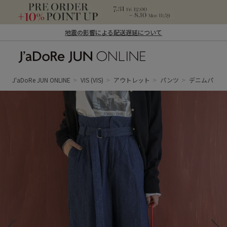
地震の影響による配送遅延について
J'aDoRe JUN ONLINE（ジャドール ジュ
ン オンライン）
J'aDoRe JUN ONLINE
VIS
(VIS)
アウトレット
パンツ
デニムパン