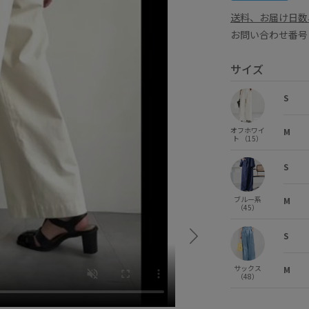
送料、お届け日数
お問い合わせ番号 
サイズ
S
オフホワイ
M
ト （15）
S
ブルー系
M
（45）
S
サックス
M
（48）