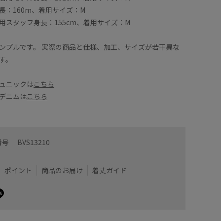
けます！
ンも気に
長：160m、着用サイズ：M
用スタッフ身長：155cm、着用サイズ：M
着用サイズ : M
)
カラー : サックス (48)
ンプルです。 実際の商品と仕様、加工、サイズが若干異な
す。
ュニックは
こちら
デニムは
こちら
番号
BVS13210
ポイント
商品のお届け
着丈ガイド