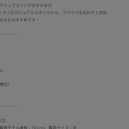
でトップスインがおすすめ◎
たラフなカジュアルスタイルから、ブラウスを合わせて女性
るのもおすすめです！
----------
ム
閉可）
----------
ズ】
着用モデル身長：161cm、着用サイズ：M
取りやすいシルエットに、股上が深いのでヒップライ
ハイウエ