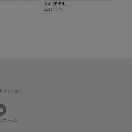
なお (モデル)
161cm／M
困りですか？
せフォーム