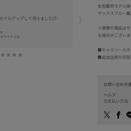
ンも気にせずお召しいただ
全色着用モデル身
サックスブルー着
タイルアップして見えました◎
本部スタッフ
ｙｕｉ (167cm
※画像の商品はサ
 M
る場合がございま
ホワイト (15)
■キャミソールチ
■追加生産の同型
お問い合わせ
ヘルプ
お支払い方法