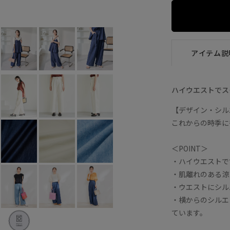
オフホワイト (15)
S
×
M
×
アイテム説
ハイウエストでス
【デザイン・シル
これからの時季に
＜POINT＞
・ハイウエストで
・肌離れのある涼
・ウエストにシル
・横からのシルエ
ています。