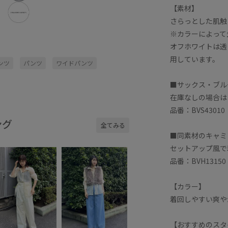
【素材】
さらっとした肌触
※カラーによって
オフホワイトは透
用しています。
ンツ
パンツ
ワイドパンツ
■サックス・ブル
在庫なしの場合は
品番：BVS43010
ング
全てみる
■同素材のキャミ
セットアップ風で
品番：BVH13150
【カラー】
着回しやすい爽や
【おすすめのスタ