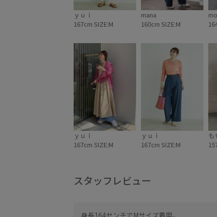
ｙｕｉ
mana
mo
167cm SIZE:M
160cm SIZE:M
16
ｙｕｉ
ｙｕｉ
も
167cm SIZE:M
167cm SIZE:M
15
スタッフレビュー
身長164センチでMサイズ着用。