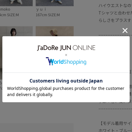
ハイウエストなの
moko
ｙｕｉ
Tシャツと合わせ
4cm SIZE:M
167cm SIZE:M
らしさをプラスす
-------------------
裏地：なし
光沢感：なし
透け感：なし
伸縮性：なし
ウエスト：後ろゴ
ポケット：あり
もこ
TAKAHASHI
ボタン：あり（開
7cm SIZE:S
157cm SIZE:S
生地の厚さ：普通
季節：春、夏、秋
-------------------
【モデル着用サイ
ホワイト・ブルー
ハイウエストなバランスの