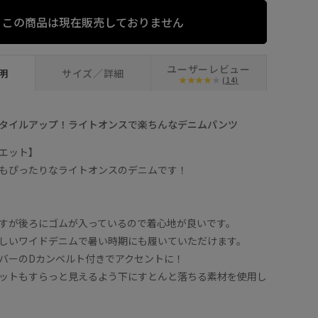
ブルー系 (45)
S
この商品は現在販売しておりません
ユーザーレビュー
明
サイズ／詳細
(14)
タイルアップ！ライトオンスで楽ちんなデニムパンツ
エット】
もぴったりなライトオンスのデニムです！
すが後ろにゴムが入っているので着心地が良いです。
しいワイドデニムで暑い時期にも履いていただけます。
バーのDカンベルト付きでアクセントに！
ットもすらっと見えるよう下にすとんと落ちる素材を使用し