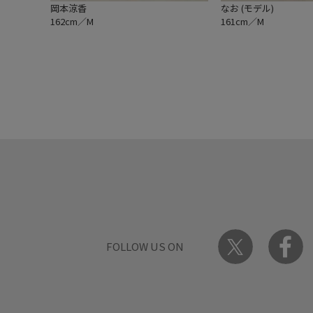
岡本涼香
なお (モデル)
162cm／M
161cm／M
FOLLOW US ON