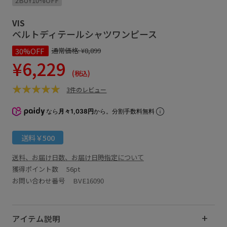
2BUY10%OFF
VIS
ベルトディテールシャツワンピース
30%OFF
通常価格:
¥8,899
¥6,229
(税込)
3件のレビュー
なら
月々1,038円
から。分割手数料無料
送料￥500
送料、お届け日数、お届け日時指定について
獲得ポイント数
56pt
お問い合わせ番号 BVE16090
アイテム説明