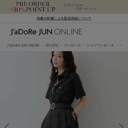
地震の影響による配送遅延について
J'aDoRe JUN ONLINE（ジャドール ジュ
ン オンライン）
J'aDoRe JUN ONLINE
VIS
(VIS)
ワンピース
シャツワンピース
ベル