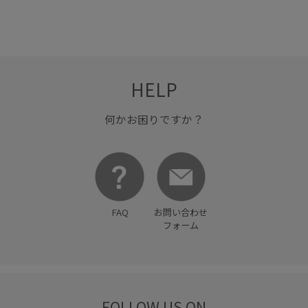
パンツ
ベルト
モード
ワイドパンツ
ワンピース
上品
光沢感
大人っぽい
普段使いも出来る
美シルエット
薄手
HELP
何かお困りですか？
FAQ
お問い合わせ
フォーム
FOLLOW US ON