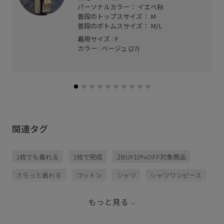
パーソナルカラー： イエベ秋
普段のトップスサイズ： M
普段のボトムスサイズ： M/L
着用サイズ : F
カラー : ベージュ (27)
関連タグ
1枚でも着れる
1枚で完成
2BUY10%OFF対象商品
さらっと着れる
コットン
シャツ
シャツワンピース
シャツ地
シルエットがきれい
シワになりにくい
もっと見る
デイリー使い
トラッド
ナイロン
ハリ感