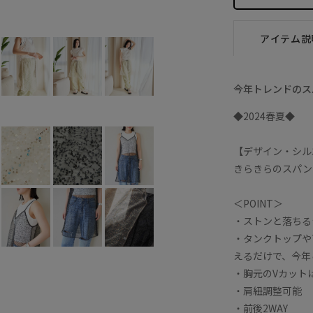
ブラック系 (02)
F
○
アイテム説
今年トレンドのス
◆2024春夏◆
【デザイン・シル
きらきらのスパン
＜POINT＞
・ストンと落ちる
・タンクトップや
えるだけで、今年
・胸元のVカット
・肩紐調整可能
・前後2WAY