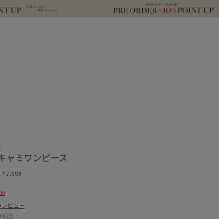
E】
キャミワンピース
:
¥7,689
込)
のレビュー
登録数：