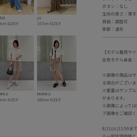
ボタン：なし
生地の厚さ：薄手
NA
yu
肩紐：調整可
0cm SIZE:F
157cm SIZE:F
季節：通年
-------------------
【モデル着用サイ
全色モデル身長：1
※画像の商品はサ
る場合がございま
※重量はサンプル
IMI☺︎
MAIMI☺︎
があります。
0cm SIZE:F
160cm SIZE:F
※画像によっては
プ画像をご確認く
8/11(火)11:5
※一部店頭価格と