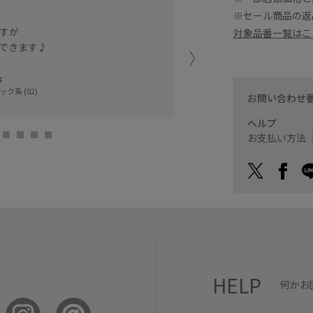
※セール商品の返
Tシャツの上から着るだけ
すが
ます◎
対象品番一覧はこ
できます♪
シアー感もたっぷりなので
♬.*ﾟ
F
ック系 (02)
三井アウトレット
お問い合わせ
MANA (160cm
ヘルプ
お支払い方法
HELP
何かお