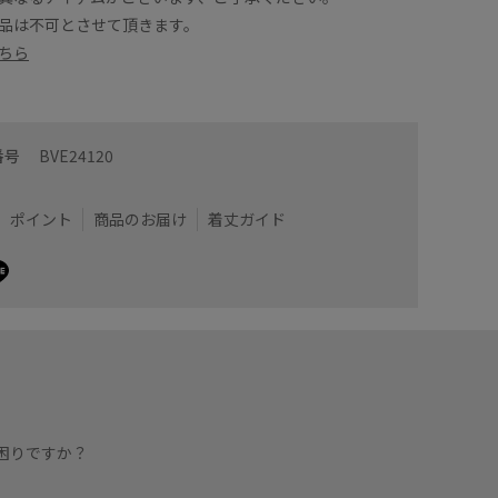
品は不可とさせて頂きます。
でシンプルなコーディネートが華やかさをプラスにでき
ピタッと
ワイドパ
ちら
、チラッと見える肌見せスタイリングもおすすめです
パーク岡崎
着用サイズ : F
番号
BVE24120
)
カラー : ブラック系 (02)
ポイント
商品のお届け
着丈ガイド
困りですか？