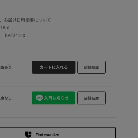
、お届け日時指定について
数
18pt
BVE24120
カートに入れる
在庫あり
店舗在庫
入荷お知らせ
在庫なし
店舗在庫
Find your size