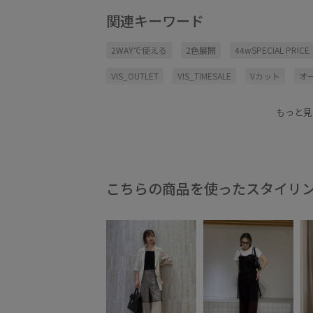
関連キーワード
2WAYで使える
2色展開
44wSPECIAL PRICE
VIS_OUTLET
VIS_TIMESALE
Vカット
オ
キャミワンピース
キラキラ
シンプル
ス
もっと見
タンクトップ
ヌーディー
パンツ
フレア
レイヤードスタイル
ワイドパンツ
ワンピー
Ｔシャツ
こちらの商品を使ったスタイリ