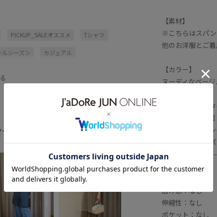
【素材】
※こちらはスパン
PICKUP_SALEオススメ
Tシャツ
他のお洋服とご着
ールシーズン
カジュアル
【カラー】
タイリング
スパンコール
る
ヌーディなベージ
パンツ
ブラック
ベージュ
【おすすめのスタ
ス
春夏
落ち感
薄手
カジュアルなロゴ
ング
らしいスタイリン
全てみる
デニムのワイドパ
-------------------
裏地：なし
光沢感：なし
透け感：なし
伸縮性：なし
ポケット：なし