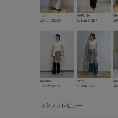
_ichi
HARUNA
MA
154cm SIZE:F
162cm SIZE:F
16
moeka
runa:)
MA
158cm SIZE:F
151cm SIZE:F
16
スタッフレビュー