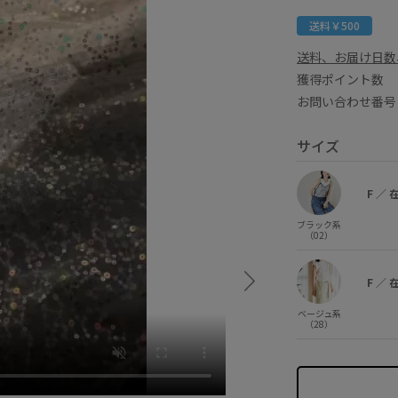
送料￥500
送料、お届け日数
獲得ポイント
お問い合わせ番号 
サイズ
F
／
ブラック系
（02）
F
／
ベージュ系
（28）