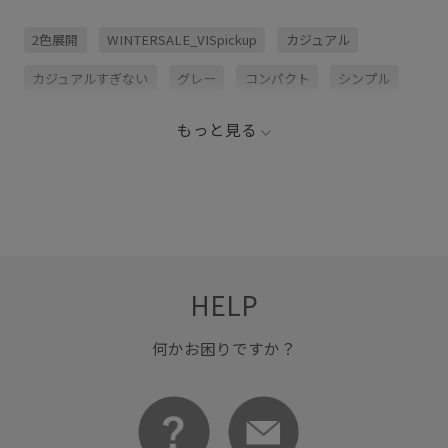
2色展開
WINTERSALE_VISpickup
カジュアル
カジュアルすぎない
グレー
コンパクト
シンプル
シンプルなデザイン
ジャケット
ニット
ニット素材
もっと見る
バッグ
ブラック
ベーシック
リブ編み
ロングシーズン
秋冬
HELP
何かお困りですか？