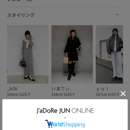
スタイリング
_ichi
いまてぃ
ｙｕｉ
154cm SIZE:F
144cm SIZE:F
167cm SIZE:F
スタッフレビュー