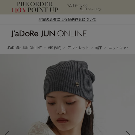
地震の影響による配送遅延について
J'aDoRe JUN ONLINE（ジャドール ジュ
ン オンライン）
J'aDoRe JUN ONLINE
VIS
(VIS)
アウトレット
帽子
ニットキャップ