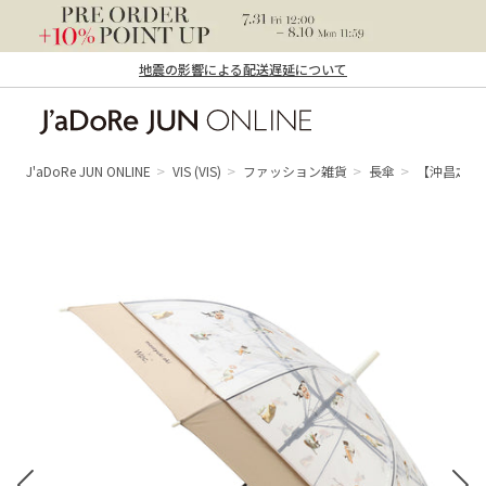
地震の影響による配送遅延について
J'aDoRe JUN ONLINE（ジャドール ジュ
ン オンライン）
J'aDoRe JUN ONLINE
VIS
(VIS)
ファッション雑貨
長傘
【沖昌之×W