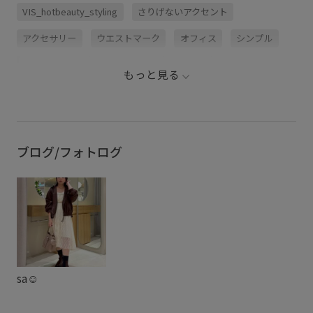
VIS_hotbeauty_styling
さりげないアクセント
アクセサリー
ウエストマーク
オフィス
シンプル
スタイルアップ
ツイード素材
ニット
もっと見る
ニットワンピース
ハイウエスト
パンツ
フェミニン
フリル
ブラウス
ベルト
ミニマル
メリハリ
ワンピース
幅広
秋冬
高級感
ブログ/フォトログ
sa☺︎