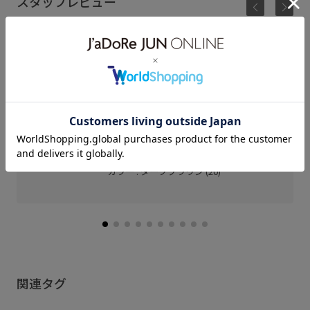
スタッフレビュー
金具がゴールドでおしゃれ見えするナローベルト◎
コーデのポイントにもなります！
ルミネ立川
Mina (158cm)
骨格： ウェーブ
パーソナルカラー： ブルべ夏
着用サイズ : F
カラー : ダークブラウン (20)
関連タグ