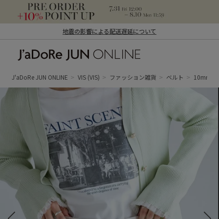
地震の影響による配送遅延について
J'aDoRe JUN ONLINE（ジャドール ジュ
ン オンライン）
J'aDoRe JUN ONLINE
VIS
(VIS)
ファッション雑貨
ベルト
10mm