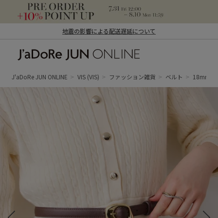
地震の影響による配送遅延について
J'aDoRe JUN ONLINE（ジャドール ジュ
ン オンライン）
J'aDoRe JUN ONLINE
VIS
(VIS)
ファッション雑貨
ベルト
18mm