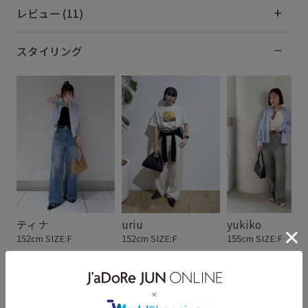
レビュー (11)
スタイリング
ティナ
uriu
yukiko
152cm SIZE:F
152cm SIZE:F
155cm SIZE:F