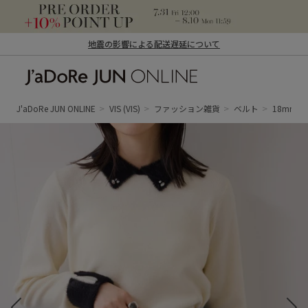
地震の影響による配送遅延について
J'aDoRe JUN ONLINE（ジャドール ジュ
ン オンライン）
J'aDoRe JUN ONLINE
VIS
(VIS)
ファッション雑貨
ベルト
18mm