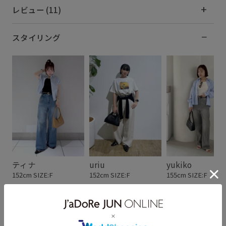
レビュー (11)
スタイリング
ティナ
uriu
yukiko
152cm SIZE:F
152cm SIZE:F
155cm SIZE:F