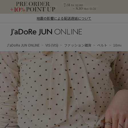
地震の影響による配送遅延について
J'aDoRe JUN ONLINE（ジャドール ジュ
ン オンライン）
J'aDoRe JUN ONLINE
VIS
(VIS)
ファッション雑貨
ベルト
10ｍｍ