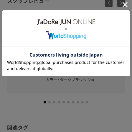
スタッフレビュー
調節穴が無いので、ウエストに合わせて止めること
ができます◎
程良い存在感が嬉しい細めのベルトです！
ルミネ立川
Mina (158cm)
骨格： ウェーブ
パーソナルカラー： ブルべ夏
着用サイズ : F
カラー : ダークブラウン (20)
関連タグ