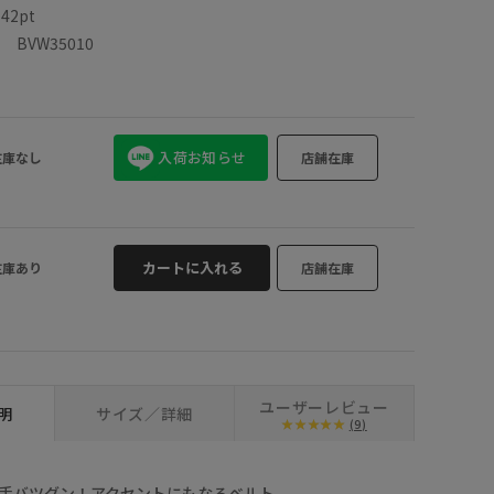
数
42pt
BVW35010
入荷お知らせ
在庫なし
店舗在庫
カートに入れる
在庫あり
店舗在庫
ユーザーレビュー
明
サイズ／詳細
(9)
手バツグン！アクセントにもなるベルト