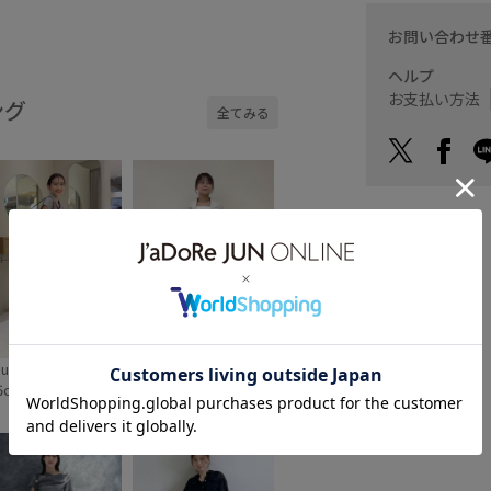
お問い合わせ
ヘルプ
お支払い方法
ング
全てみる
suko
虹
5cm SIZE:F
152cm SIZE:F