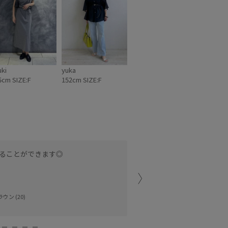
uki
yuka
5cm SIZE:F
152cm SIZE:F
ることができます◎
調節がどこまでも可能なの
な雰囲気になります！
アトレ吉祥寺
ウン (20)
yuuki (165cm)