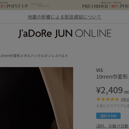
地震の影響による配送遅延について
JaDoRe JUN ONLINE
10ｍｍ巾変形メタルバックルピンレスベルト
VIS
10ｍｍ巾変
¥2,409
(税
9件
お気に入りアイテム
送料￥500
送料、お届け日数