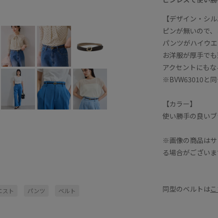
ダークブラウン (20)
F
○
【デザイン・シル
ピンが無いので、
パンツがハイウエ
お洋服が厚手でも
アクセントにもな
※BVW63010
【カラー】
使い勝手の良いブ
※画像の商品はサ
る場合がございま
同型のベルトは
こ
エスト
パンツ
ベルト