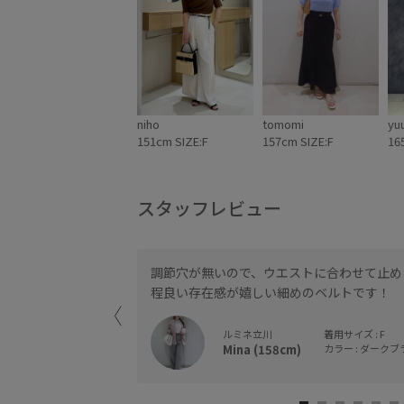
niho
tomomi
yu
151cm SIZE:F
157cm SIZE:F
16
スタッフレビュー
◎スカートやワンピ
調節穴が無いので、ウエストに合わせて止め
程良い存在感が嬉しい細めのベルトです！
ルミネ立川
着用サイズ : F
Mina (158cm)
カラー : ダークブラ