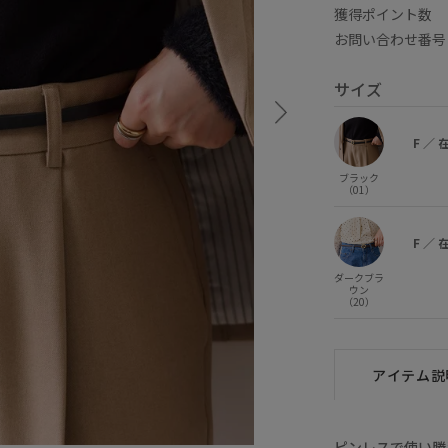
獲得ポイント
お問い合わせ番号 
サイズ
F
／
ブラック
（01）
F
／
ダークブラ
ウン
（20）
アイテム説
ピンレスで使い勝