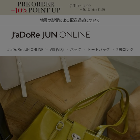
地震の影響による配送遅延について
J'aDoRe JUN ONLINE（ジャドール ジュ
ン オンライン）
J'aDoRe JUN ONLINE
VIS
(VIS)
バッグ
トートバッグ
2層ロングハ