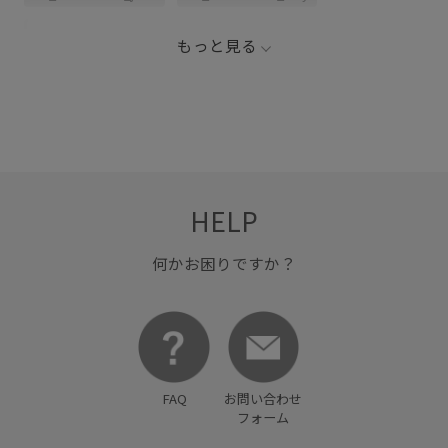
お手入れしやすい
こなれ感
オールシーズン
もっと見る
スッキリ
デイリー使い
ハンドタオル
バッグ
バランスが良い
ピスタチオ
ポーチ
ヴィンテージ
ヴィンテージ感
普段使いも出来る
見た目以上の収納
財布
長財布
HELP
何かお困りですか？
FAQ
お問い合わせ
フォーム