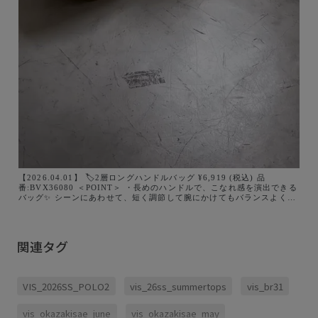
【2026.04.01】 🏷️2層ロングハンドルバッグ ¥6,919 (税込) 品
番:BVX36080 ＜POINT＞ ・長めのハンドルで、こなれ感を演出できる
バッグ✨ シーンにあわせて、短く調節して腕にかけてもバランスよく持
っていただけます。 ・高身長から低身長の方までちょうど良い長さに調
節可能。 ・バッグの中央に仕切りがあり、中身をすっきりと収納可能。
自然と仕分けられる整理のしやすさもポイント！ ・見た目以上の収納力
で500mlペットボトルはもちろんお財布や、ポーチ、ハンドタオルやモ
関連タグ
バイル充電器など必要最低限の荷物は余裕をもって入れていただけま
す。
VIS_2026SS_POLO2
vis_26ss_summertops
vis_br31
vis_okazakisae_june
vis_okazakisae_may