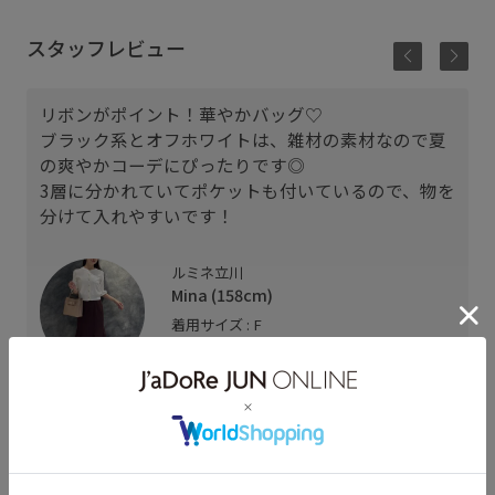
スタッフレビュー
リボンがポイント！華やかバッグ♡
ブラック系とオフホワイトは、雑材の素材なので夏
の爽やかコーデにぴったりです◎
を
3層に分かれていてポケットも付いているので、物を
分けて入れやすいです！
ルミネ立川
Mina (158cm)
着用サイズ : F
カラー : ピンク系 (65)