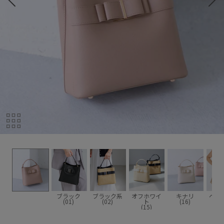
ブラック
ブラック系
オフホワイ
キナリ
ベー
(01)
(02)
ト
(16)
(2
(15)