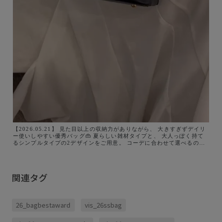
【2026.05.21】 見た目以上の収納力がありながら、 大きすぎずデイリ
ー使いしやすい優秀バッグ👜 夏らしい雑材タイプと、 大人っぽく持て
るシンプルタイプの2デザインをご用意。 コーデに合わせて選べるの
で、 ぜひチェックしてみてください♪ アイテム詳細↓ 🏷️雑材&合皮アソ
ート3層フロントリボンバッグ・ショルダーバッグ・カゴバッグ ¥6,919
(税込) 品番:BVX46040 @vis_jp @jadorejunonline
関連タグ
26_bagbestaward
vis_26ssbag