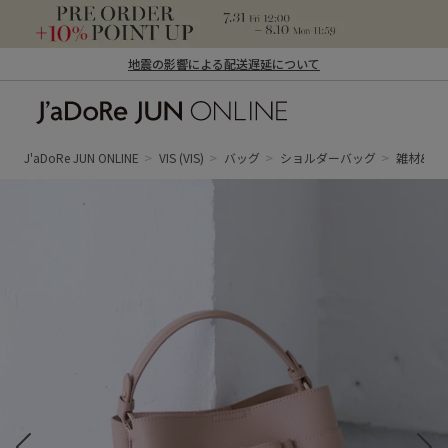
地震の影響による配送遅延について
J'aDoRe JUN ONLINE（ジャドール ジュ
ン オンライン）
J'aDoRe JUN ONLINE
VIS
(VIS)
バッグ
ショルダーバッグ
雑材&合