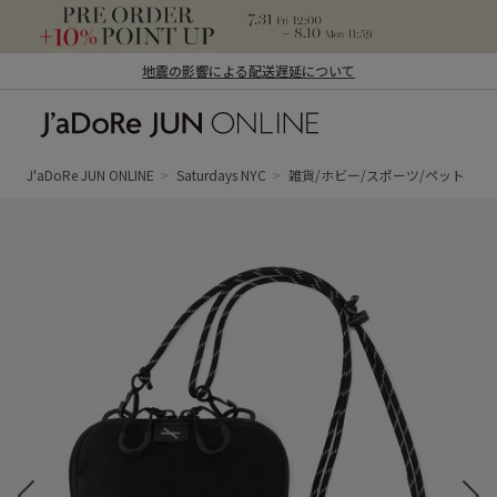
地震の影響による配送遅延について
J'aDoRe JUN ONLINE（ジャドール ジュ
ン オンライン）
J'aDoRe JUN ONLINE
Saturdays NYC
雑貨/ホビー/スポーツ/ペット