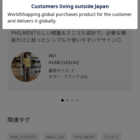
背面のベルクロでゴルフカートに装着でき、プレイ
中も小物の出し入れをスムーズに。
取り外せばそのままショルダーバッグとして使え
2WAY仕様で、ラウンド中も休憩中も便利です！
PHILMENTらしい軽量＆ミニマル設計で、必要な機
能だけに絞ったシンプルで使いやすいデザイン◎
神戸
AYARI (163cm)
着用サイズ : F
カラー : ブラック (01)
関連タグ
45W_STROPE
Mens_GW
PHILMENT
Tシャツ