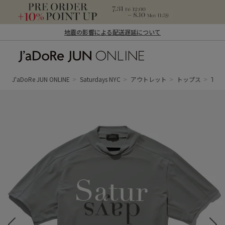
地震の影響による配送遅延について
J'aDoRe JUN ONLINE（ジャドール ジュ
ン オンライン）
J'aDoRe JUN ONLINE
Saturdays NYC
アウトレット
トップス
Tシ