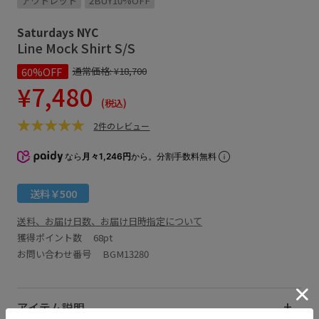
アウトレット
2BUY10%OFF
Saturdays NYC
Line Mock Shirt S/S
60%OFF
通常価格:
¥18,700
¥7,480
(税込)
2件のレビュー
なら
月々1,246円
から。分割手数料無料
送料￥500
送料、お届け日数、お届け日時指定について
獲得ポイント数
68pt
お問い合わせ番号 BGM13280
アイテム説明