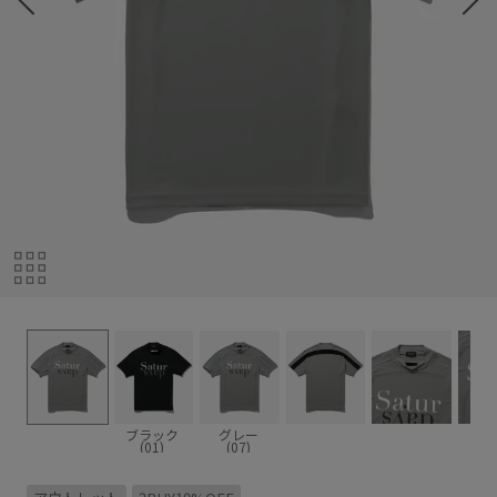
ブラック
グレー
(01)
(07)