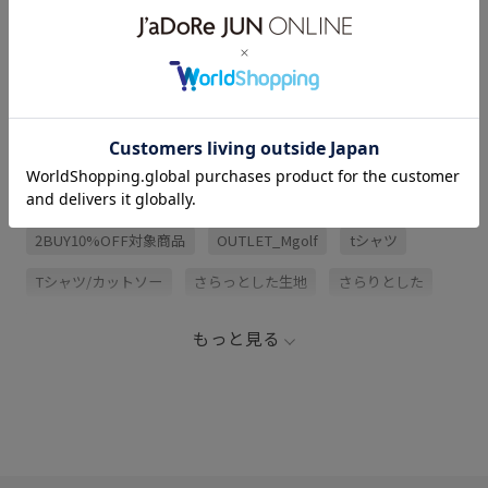
サイズ・素材・お手入れ方法
レビュー (2)
関連タグ
2BUY10%OFF対象商品
OUTLET_Mgolf
tシャツ
Tシャツ/カットソー
さらっとした生地
さらりとした
インナーとして
グレー
ゴルフブランド
シャツ
もっと見る
トップス
ブラック
ブランドロゴ
ポリウレタン
ポリエステル
快適
快適な着心地
春夏
清涼感