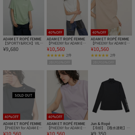
40%OFF
40%OFF
ADAM ET ROPÉ FEMME
ADAM ET ROPÉ FEMME
ADAM ET ROPÉ FEMME
【SPORTY&RICH】VILLA
【PHEENY for ADAM ET
【PHEENY for ADAM ET
¥9,680
¥10,560
¥10,560
T SHIRT
ROPE'】Organic Cotton
ROPE'】Organic Cotton
N/S
N/S
2件
2件
2BUY10%OFF
2BUY10%OFF
40%OFF
40%OFF
ADAM ET ROPÉ FEMME
ADAM ET ROPÉ FEMME
Jun & Ropé
【PHEENY for ADAM ET
【PHEENY for ADAM ET
【冷却】【吸水速乾】UV
¥10,560
¥10,560
¥9,350
ROPE'】Organic Cotton
ROPE'】Organic Cotton
モック長袖プルオーバー