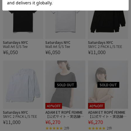
Saturdays NYC
Saturdays NYC
Saturdays NYC
Wall Art S/S Tee
Wall Art S/S Tee
SNYC 2 PACK L/S TEE
¥6,050
¥6,050
¥11,000
40%OFF
40%OFF
Saturdays NYC
ADAM ET ROPÉ FEMME
ADAM ET ROPÉ FEMME
SNYC 2 PACK L/S TEE
【公式サイト・実店舗限
【公式サイト・実店舗限
¥11,000
¥6,270
¥6,270
定】【Baserange】LOOS
定】【Baserange】LOOS
E TEE
E TEE
2件
2件