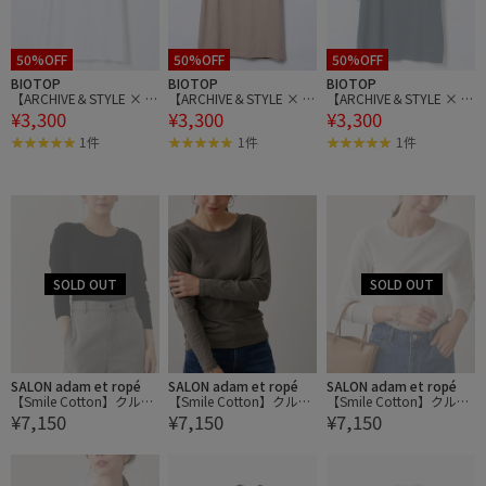
50%OFF
50%OFF
50%OFF
BIOTOP
BIOTOP
BIOTOP
【ARCHIVE＆STYLE × BI
【ARCHIVE＆STYLE × BI
【ARCHIVE＆STYLE × BI
¥3,300
¥3,300
¥3,300
OTOP】POCKET Tsh
OTOP】POCKET Tsh
OTOP】POCKET Tsh
1件
1件
1件
SALON adam et ropé
SALON adam et ropé
SALON adam et ropé
【Smile Cotton】クルー
【Smile Cotton】クルー
【Smile Cotton】クルー
¥7,150
¥7,150
¥7,150
ネックプルオーバー
ネックプルオーバー
ネックプルオーバー