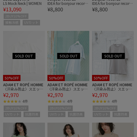
LS Mock Neck | WOMEN
IDEA for bonjour records
IDEA for bonjour records
¥13,090
¥8,800
¥8,800
Exclusive ALL ENGLAND
Exclusive ALL ENGLAND
TECHNO CLUB - エクス
TECHNO CLUB - エクス
2BUY10%OFF
クルーシブ Tシャツ
クルーシブ Tシャツ
接触冷感
UVカット
50%OFF
50%OFF
50%OFF
ADAM ET ROPÉ HOMME
ADAM ET ROPÉ HOMME
ADAM ET ROPÉ HOMME
〈汗染み防止〉スエット
〈汗染み防止〉スエット
〈汗染み防止〉スエット
¥2,970
¥2,970
¥2,970
ガード ベーシック ポケ
ガード ベーシック ポケ
ガード ベーシック ポケ
ット Tシャツ
ット Tシャツ
ット Tシャツ
4件
4件
4件
2BUY10%OFF
2BUY10%OFF
2BUY10%OFF
UVカット
抗菌防臭
UVカット
抗菌防臭
UVカット
抗菌防臭