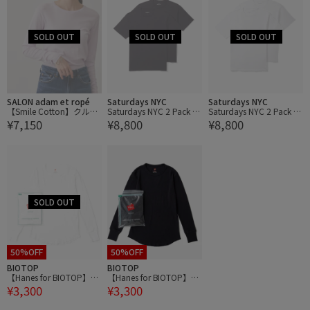
SALON adam et ropé
Saturdays NYC
Saturdays NYC
【Smile Cotton】クルー
Saturdays NYC 2 Pack Te
Saturdays NYC 2 Pack Te
¥7,150
¥8,800
¥8,800
ネックプルオーバー
es
es
50%OFF
50%OFF
BIOTOP
BIOTOP
【Hanes for BIOTOP】LO
【Hanes for BIOTOP】LO
¥3,300
¥3,300
NG SLEEVE THERMAL
NG SLEEVE THERMAL