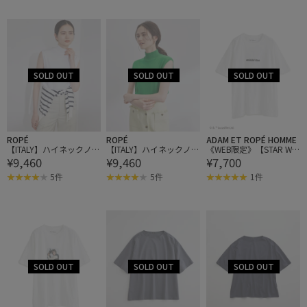
ROPÉ
ROPÉ
ADAM ET ROPÉ HOMME
【ITALY】ハイネックノー
【ITALY】ハイネックノー
《WEB限定》【STAR WA
¥9,460
¥9,460
¥7,700
スリーブニット
スリーブニット
RS × 10 CULTURE】ORI
GINAL HAN SOLO T-SHIR
5件
5件
1件
T / UNISEX