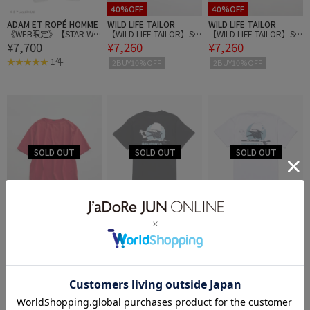
40%OFF
40%OFF
ADAM ET ROPÉ HOMME
WILD LIFE TAILOR
WILD LIFE TAILOR
《WEB限定》【STAR WA
【WILD LIFE TAILOR】SU
【WILD LIFE TAILOR】SU
¥7,700
¥7,260
¥7,260
RS × 10 CULTURE】ORI
VIN COTTON バスクシャ
VIN COTTON バスクシャ
GINAL HAN SOLO T-SHIR
ツ ハーフ スリーブ
ツ ハーフ スリーブ
1件
2BUY10%OFF
2BUY10%OFF
T / UNISEX
40%OFF
WILD LIFE TAILOR
Saturdays NYC
Saturdays NYC
【WILD LIFE TAILOR】SU
Morning Joe S/S Tee
Morning Joe S/S Tee
¥7,260
¥6,050
¥6,050
VIN COTTON バスクシャ
ツ ハーフ スリーブ
1件
1件
2BUY10%OFF