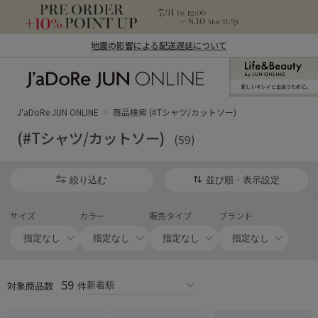
地震の影響による配送遅延について
新しいキレイと出合うために。
J'aDoRe JUN ONLINE（ジャドール ジュ
ン オンライン）
J'aDoRe JUN ONLINE
商品検索 (#Tシャツ/カットソー)
(#Tシャツ/カットソー)
(59)
絞り込む
並び順・表示設定
サイズ
カラー
販売タイプ
ブランド
59
対象商品数
件