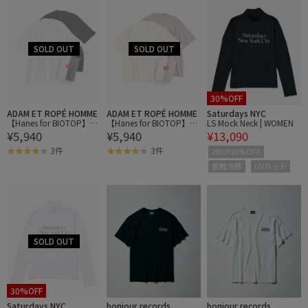
30%OFF
ADAM ET ROPÉ HOMME
ADAM ET ROPÉ HOMME
Saturdays NYC
【Hanes for BIOTOP】RE
【Hanes for BIOTOP】RE
LS Mock Neck | WOMEN
¥5,940
¥5,940
¥13,090
CYCLE COTTON MOCK N
CYCLE COTTON MOCK N
ECK T-SHIRTS（2枚パッ
ECK T-SHIRTS（2枚パッ
3件
3件
2BUY10%OFF
ク）/Unisex
ク）/Unisex
接触冷感
UVカット
30%OFF
Saturdays NYC
bonjour records
bonjour records