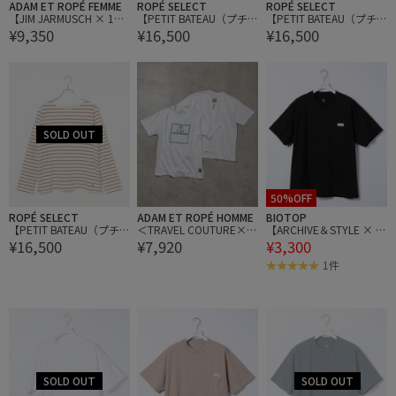
ADAM ET ROPÉ FEMME
ROPÉ SELECT
ROPÉ SELECT
【JIM JARMUSCH × 10
【PETIT BATEAU（プチ
【PETIT BATEAU（プチ
¥9,350
¥16,500
¥16,500
C】MOVIE TITLE LONG S
バトー）】ボーダーカッ
バトー）】ボーダーカッ
LEEVE T-SHIRT
トソー
トソー
50%OFF
ROPÉ SELECT
ADAM ET ROPÉ HOMME
BIOTOP
【PETIT BATEAU（プチ
＜TRAVEL COUTURE×A
【ARCHIVE＆STYLE × BI
¥16,500
¥7,920
¥3,300
バトー）】ボーダーカッ
NAオリジナル＞ショート
OTOP】POCKET Tsh
トソー
スリーブシャツ
1件