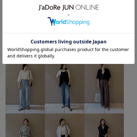
月-土 11:00-20:30
ベーシック
SALON adam et ropé
ストレート
日.祝 11:00-20:00
イエベ春
乾燥
トップス
ベスト
シューズ
もっと見る
サンダル
SBA56140
SHM36270
1枚でも着れる
26SS_salon_BAGSHOSE
26SS_salon_BAG_SHOSE
Natsuのその他のスタイリング
Vネック
きれいめ
さらりとした
カジュアル
キャミソール
クッション性
グリッター
コットン
シアー
シアー感
シャツ
シンプル
タンクトップ
デイリー使い
デザイン性
ドライ
ドライタッチ
ニット
ハイゲージ
ハイゲージニット
バランスが良い
ヘルシー
ポリエステル
リネン
レイヤード
上品
二の腕が隠れる
伸縮性
光沢感