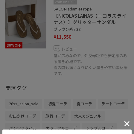
2BUY10%OFF
⚪︎NEWoMan新宿店では、ルミネカードWEB決済サービ
SALON adam et ropé
ス、ヤマトEコレクトをご利用頂けます。
【NICOLAS LAINAS（ニコラスライ
遠方にお住まいの方、外出が難しい方、店舗スタッフへ
ナス）】グリッターサンダル
のご相談等、下記LINEからお気軽にご連絡くださいま
ブラウン系 / 38
せ！
¥11,550
30%OFF
レビュー
幅が広めなので、外反母趾でも安定感のあ
る履き心地です。
指の間も痛くなりにくい履きやすい素材感
です。
SALON adam et ropé NEWoMan新宿店
関連タグ
〒160‐0022
東京都新宿区新宿4-1-6
26ss_salon_sale
初夏コーデ
夏コーデ
デートコーデ
NEWoMan３F
03-6380-1750
お出かけコーデ
旅行コーデ
大人カジュアル
営業時間
パンツスタイル
カジュアルコーデ
シンプルコーデ