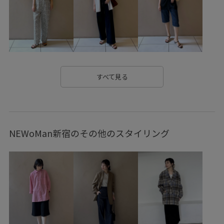
合わせやすい
夏の機能素材アイテム
幅広
快適
快適なはき心地
快適な着心地
旅行
普段使いも出来る
着やすい
着映え
立体的
薄手
透け感
すべて見る
NEWoMan新宿のその他のスタイリング