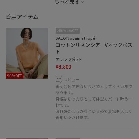
もっと見る
ややローウエストなサイズ感でタイトなつくりなので体
にフィットするきれいなシルエットです。
着用アイテム
シーズン問わず使えるインディゴのカラーなので
2BUY10%OFF
一本あると便利に使っていただけます。
SALON adam et ropé
コットンリネンシアーVネックベス
ト
ぜひチェックしてみてください！
オレンジ系 / F
¥8,800
⚪︎Instagramはじめました！
50%OFF
@salonadametrope_natsu
レビュー
ぜひフォローお願いします◎
着丈は短すぎない長さでヒップくらいまで
あります。
身幅はゆったりとして体型カバーも叶う一
⚪︎フォロー
枚です。
コーディネートを気に入って頂けたらアイコンをクリッ
透け感がしっかりとあるので夏場も涼しく
着用いただけます。
ク→"♡フォローする"を押してください！
励みになります。