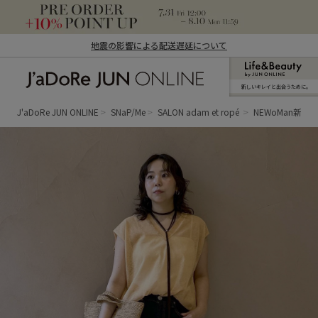
地震の影響による配送遅延について
新しいキレイと出合うために。
J'aDoRe JUN ONLINE（ジャドール ジュ
ン オンライン）
J'aDoRe JUN ONLINE
SNaP/Me
SALON adam et ropé
NEWoMan新宿