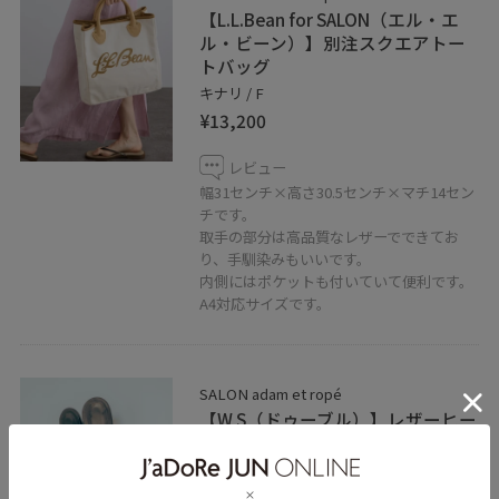
【L.L.Bean for SALON（エル・エ
ル・ビーン）】別注スクエアトー
トバッグ
キナリ / F
¥13,200
レビュー
幅31センチ×高さ30.5センチ×マチ14セン
チです。
取手の部分は高品質なレザーでできてお
り、手馴染みもいいです。
内側にはポケットも付いていて便利です。
A4対応サイズです。
SALON adam et ropé
【W S（ドゥーブル）】レザーヒー
ルサンダル
ブラック / 36
¥16,170