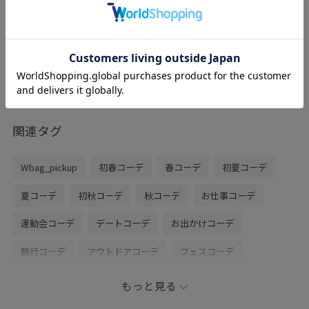
レビュー
30%OFF
普段36サイズを履く事が多いので今回も同
じサイズを選び、足長・幅共にぴったりサ
イズでした。
ヒールは5.2cmですが安定感があり疲れに
くいです。
関連タグ
Wbag_pickup
初春コーデ
春コーデ
初夏コーデ
夏コーデ
初秋コーデ
秋コーデ
お仕事コーデ
運動会コーデ
デートコーデ
お出かけコーデ
旅行コーデ
アウトドアコーデ
フェスコーデ
推し活コーデ
クリスマスコーデ
女子会コーデ
もっと見る
母の日ギフト
韓国ファッション
スポーツミックス