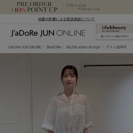
地震の影響による配送遅延について
新しいキレイと出合うために。
J'aDoRe JUN ONLINE（ジャドール ジュ
ン オンライン）
J'aDoRe JUN ONLINE
SNaP/Me
SALON adam et ropé
アトレ吉祥寺