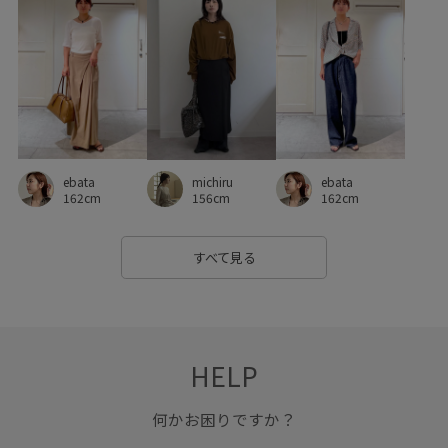
優雅
光沢感
別注アイテム
別注コラボバッグ
卒業式入学式
安定感
幅広
快適
快適なはき心地
抜け感
日本製
発色が良い
着心地が良い
落ち感
薄手
防臭加工
ebata
ebata
michiru
162cm
162cm
156cm
すべて見る
HELP
何かお困りですか？