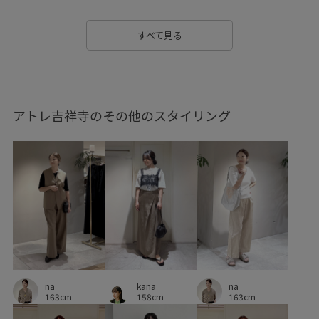
blouse_pickup
Exclusive_GW
SALON_TIMESALE
すべて見る
Tシャツ
Wpickup_items
きちんと感
きれいめ
さらっとした肌触り
さらりとした
アウトドア
アトレ吉祥寺のその他のスタイリング
アクセサリー
オケージョン
カジュアル
キャンプ
ゴム仕様
サイズ調整
シルク
シンプル
ジャケット
ジャケット合わせ
スエード
スタイルアップ
スッキリ
ストラップ
ストレスフリー
スポーツ
スリップ
セットアップ
タンブラー
ダウン
ツイル生地
ニット
na
kana
na
フェミニン
フォーマル
ベルト
ミニマル
163cm
158cm
163cm
リュック
リング
ワイドシルエット
上品
伸縮性