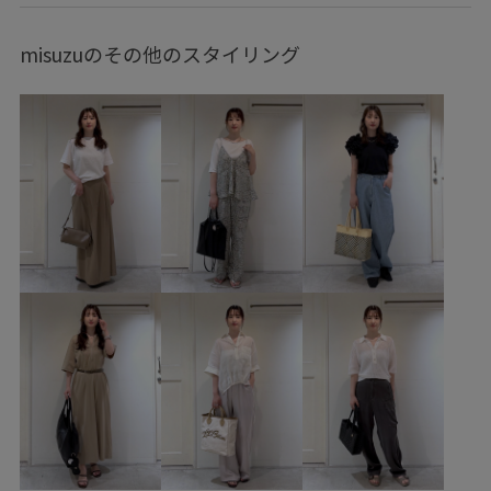
ヴィンテージ
モード
ストリート
大人カジュアル
misuzuのその他のスタイリング
レイヤード
パンツスタイル
体型カバー
ワントーンコーデ
モノトーンコーデ
カジュアルコーデ
ヘルシーコーデ
メンズライク
フェミニンコーデ
シンプルコーデ
きれいめコーデ
SALON adam et ropé
ウェーブ
ブルべ夏
混合
トップス
シャツ/ブラウス
パンツ
バッグ
トートバッグ
シューズ
サンダル
SBX56820
SHA36060
SHH36280
SHS36170
2026ceremonybi
26SH_bag
26SS30
26SS_salon_BAGSHOSE
26SS_salon_ceremony
26SS_salon_lspant
ANGIELALA