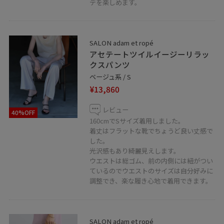
デを楽しめます。
SALON adam et ropé
アセテートツイルイージーリラッ
クスパンツ
ベージュ系 / S
¥13,860
レビュー
40%OFF
160cmでSサイズ着用しました。
着丈はフラットな靴でちょうど良い丈感で
した。
光沢感もあり綺麗見えします。
ウエストは総ゴム、前の内側には紐がつい
ているのでウエストのサイズは自分好みに
調整でき、楽な履き心地で着用できます。
SALON adam et ropé