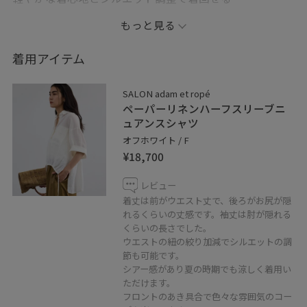
夏の万能シャツですꕤ
もっと見る
インナーに重ねるだけでこなれた印象が完成し 長めの
着用アイテム
袖口見返しで折り返してアレンジも可能◎
SALON adam et ropé
ぜひ店頭にてお試しくださいෆ
ペーパーリネンハーフスリーブニ
ュアンスシャツ
※アクセサリーはスタッフ私物です。
オフホワイト / F
¥18,700
※店頭及び屋外での撮影画像は、 光の当たり具合で色味
が異なって見える場合がございます。
レビュー
商品の色味はスタジオ撮影の画像をご参照下さい。
着丈は前がウエスト丈で、後ろがお尻が隠
れるくらいの丈感です。袖丈は肘が隠れる
くらいの長さでした。
✤LINE接客承ってます！
ウエストの紐の絞り加減でシルエットの調
聞きたいことはあるけど電話するお時間がない方や
節も可能です。
この時期なかなか外に出られない方など。
シアー感があり夏の時期でも涼しく着用い
お取り置きやお取り寄せ(代引き)もお伺い出来ます！
ただけます。
フロントのあき具合で色々な雰囲気のコー
是非、お気軽にメッセージを送ってください⚘