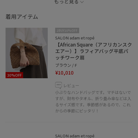
もっと見る
ぜひ、チェックしてみてください！
着用アイテム
Information
※記載のないものは私物です。
2BUY10%OFF
※撮影場所やライティング、お使いのモニター環境によ
SALON adam et ropé
【African Square（アフリカンスク
って色の見え方が異なる場合がございます。
エアー）】ラフィアバッグ平底パ
※商品のカラーは詳細画像の色味をご参照ください。
ッチワーク扇
ブラウン / F
JUNアプリのお気に入りのコーディネートや、
¥10,010
30%OFF
ショップスタッフの♡をタップ！
→フォローを頂くと【お気に入り】タブから
レビュー
小ぶりなハンドバッグです。マチはないで
ご覧いただきやすくなります！
すが、財布やタオル、折り畳み傘などは入
ぜひ、フォローやお気に入りお願いします♡
るサイズ感です。季節感があるので、これ
からの季節にピッタリ！
LINEでのお問い合わせを開始致しました！
アトレ吉祥寺店スタッフへのご相談は
【友達追加】をタップしてください。
SALON adam et ropé