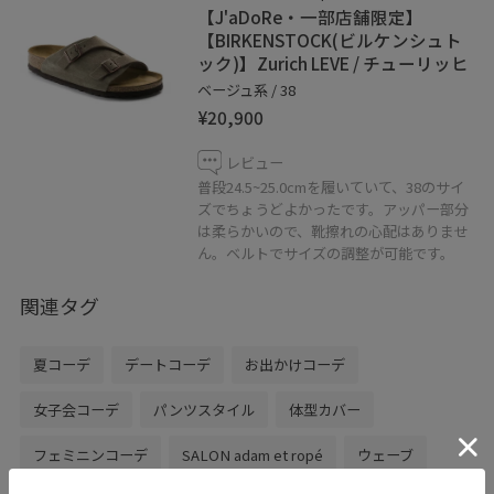
【J'aDoRe・一部店舗限定】
【BIRKENSTOCK(ビルケンシュト
お気軽にお問合せくださいませ☺︎
ック)】Zurich LEVE / チューリッヒ
ベージュ系 / 38
¥20,900
レビュー
普段24.5~25.0cmを履いていて、38のサイ
ズでちょうどよかったです。アッパー部分
SALON adam et ropé アトレ吉祥寺店
は柔らかいので、靴擦れの心配はありませ
東京都武蔵野市吉祥寺南町1-1-24
ん。ベルトでサイズの調整が可能です。
☎︎0422-22-1493
営業時間10:00〜21:00
関連タグ
夏コーデ
デートコーデ
お出かけコーデ
女子会コーデ
パンツスタイル
体型カバー
フェミニンコーデ
SALON adam et ropé
ウェーブ