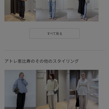
ナチュラル
ニュアンスがある
ハリ感
フリル
フリンジ
ブラウス
プルオーバー
ペプラム
ボリューム感
モチーフ
ユニセックス
リラックススタイル
ワイドシルエット
ヴィンテージ
すべて見る
上品
二の腕が隠れる
光沢感
別注アイテム
大人カジュアル
天然素材
安定感
定番
小物
アトレ恵比寿のその他のスタイリング
幅広
快適
普段使い
活躍する一着
涼しげ
着映え
細見え
華やか
落ち感
薄手
軽い着心地
軽やかな素材感
透け感
通気性