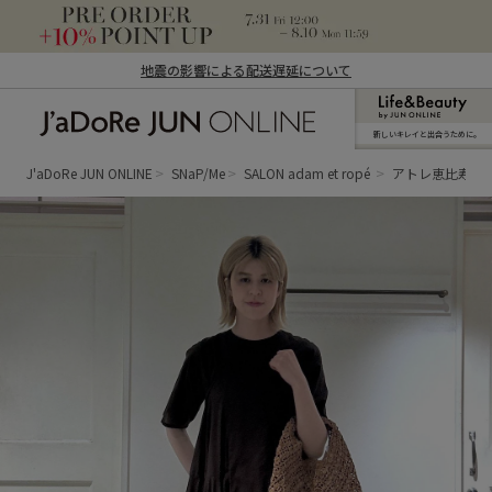
地震の影響による配送遅延について
新しいキレイと出合うために。
J'aDoRe JUN ONLINE（ジャドール ジュ
ン オンライン）
J'aDoRe JUN ONLINE
SNaP/Me
SALON adam et ropé
アトレ恵比寿