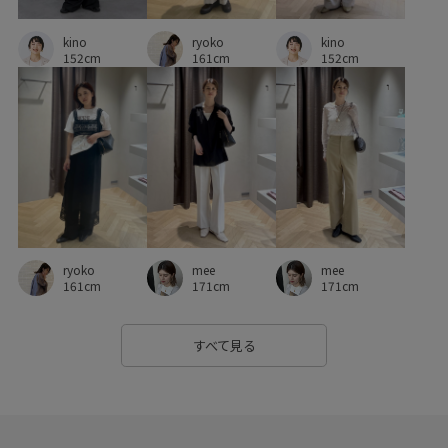
ryoko
kino
kino
161cm
152cm
152cm
ryoko
mee
mee
161cm
171cm
171cm
すべて見る