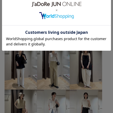
ブルべ冬
乾燥
高身長
パンツ
ワンピース
バッグ
ハンドバッグ
シューズ
サンダル
もっと見る
SBA56110
SBE56120
SBX56110
SHS36080
2026ceremonybi
2512JUNPRESS対象商品
meeのその他のスタイリング
26SS_salon_BAGSHOSE
26SS_salon_ceremony
26SS_salon_lspant
26SS_salon_Silk
2WAYで使える
Exclusive_GW
Tシャツ
ウォッシュ加工
カジュアル
ゴム仕様
サイズ調整
サンド
シグネチャーアイテム
シャツ
ショート丈
シルク
シンプル
ジャケット
スエード
スッキリ
スッキリ見え
スラブ
セットアップ
トップス
トレンド
ドレス