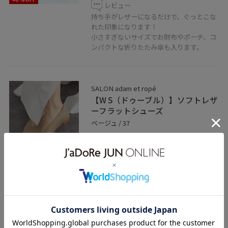
レビュー
持ち手がレザーになるだけで、ぐっとこな
れた印象になります！
小さすぎないサイズでお財布やポーチ、コ
ンパクトな折りたたみ傘も入ります。
SALON adam et ropé
【W S（ドゥーブル）】ソフトレザ
ーフラットシューズ
ベージュ / 37
¥20,900
レビュー
柔らかくて軽い素材です。きちんとしたシ
ーンでも履けるパンプスです。
関連タグ