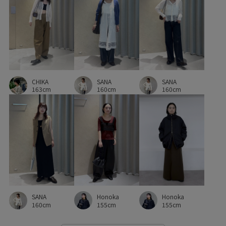
体型カバー
優雅
取り外し可能
大人カジュアル
定番
幅広
快適
快適な着心地
手編み
抜け感
日本製
春夏
本革
柔らかい風合い
SANA
牛革
着回しやすい
立体的
絶妙なシルエット
CHIKA
SANA
160cm
163cm
160cm
美脚
羽織としても使える
肌離れが良い
薄手
透かし編み
透け感
長さ調節可能
防臭効果
Honoka
Honoka
SANA
155cm
155cm
160cm