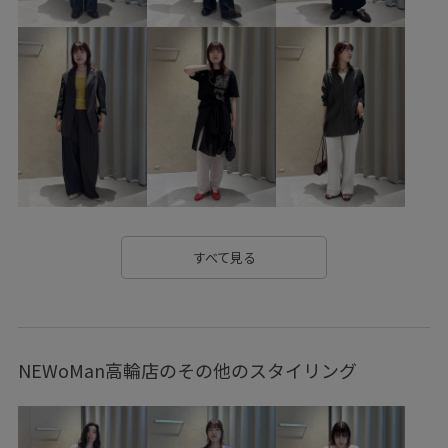
26SS_salon_BAG_SHOSE
26SS_salon_ceremony
Tシャツ
UVケア
Vネック
きれいめ
アクセサリー
アンサンブル
アームカバー
オフィス
オンにもオフにも
オープンカラー
カシミヤ
カジュアル
クラフト感
コットン
コットン100%
サイズ調整
サイドカット
シャツ
シャープ
シワになりにくい
シンプル
シンプルなトップス
すべて見る
シープレザー
スカート
スクエアトゥ
スッキリ
ストール
セットアップ
タイト
タック
NEWoMan高輪店のその他のスタイリング
タンクトップ
チェック柄
ニット
ハリ感
フラットシューズ
フロントボタン
プルオーバー
ミニバッグ
リネン
ワンピース
上品
伸縮性