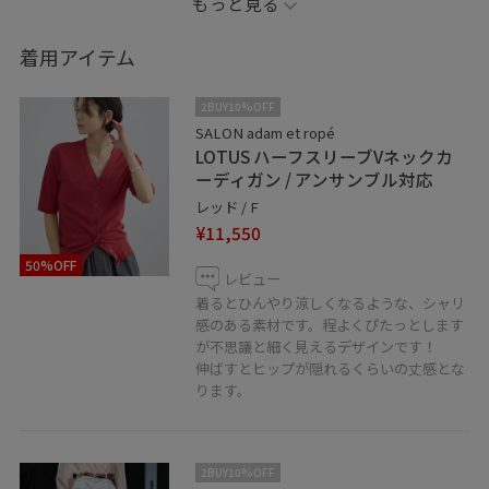
もっと見る
なシーンでも着用できそうです。
着用アイテム
.
2BUY10%OFF
SALON adam et ropé
LOTUS ハーフスリーブVネックカ
.
ーディガン / アンサンブル対応
レッド / F
▶︎♡ボタンを押してお気に入り！ お気に入りしていた
¥11,550
だくと、気になったコーディネートや商品がチェックし
50%OFF
やすくなります！ スタッフのフォローもあわせてご利
レビュー
用くださいませ。
着るとひんやり涼しくなるような、シャリ
感のある素材です。程よくぴたっとします
が不思議と細く見えるデザインです！
▶︎LINE接客承ってます！ 聞きたいことがあるけど電話す
伸ばすとヒップが隠れるくらいの丈感とな
るお時間がない方やこの時期なかなか外に出られない
ります。
方、お取り置きやお取り寄せもお伺い出来ます！ 是非、
お気軽にメッセージを送ってください。
2BUY10%OFF