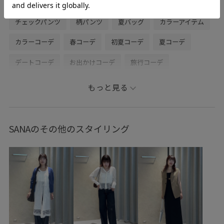
サマーニット
カーディガンニット
ストレートパンツ
チェックパンツ
柄パンツ
夏バッグ
カラーアイテム
カラーコーデ
春コーデ
初夏コーデ
夏コーデ
デートコーデ
お出かけコーデ
旅行コーデ
女子会コーデ
パンツスタイル
カジュアルコーデ
もっと見る
シンプルコーデ
きれいめコーデ
SALON adam et ropé
ナチュラル
イエベ秋
乾燥
トップス
SANAのその他のスタイリング
カーディガン
パンツ
スラックス
バッグ
ショルダーバッグ
シューズ
パンプス
SHA36020
SHK36220
SHS36250
SHX36060
2026ceremonybi
2512JUNPRESS対象商品
26SS_salon_BAGSHOSE