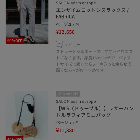
SALON adam et ropé
LINEでスタッフに相談は【友だち追加】をタップをお願
エンザイムコットンスラックス /
い致します。
FABRICA
ベージュ / M
¥12,650
50%OFF
レビュー
ストレートシルエットで、ややハイウエス
トになります。身長160センチで、ジャス
トサイズで履くならS、ゆるっと余らせて
履くならMがおすすめです。
2BUY10%OFF
SALON adam et ropé
【W S（ドゥーブル）】レザーハン
ドルラフィアミニバッグ
ベージュ / F
¥11,880
40%OFF