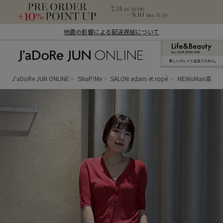
地震の影響による配送遅延について
新しいキレイと出合うために。
J'aDoRe JUN ONLINE（ジャドール ジュ
ン オンライン）
J'aDoRe JUN ONLINE
SNaP/Me
SALON adam et ropé
NEWoMan高輪