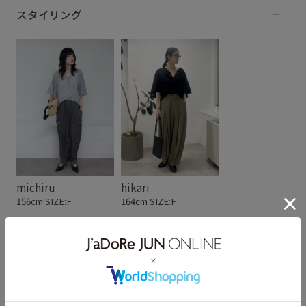
スタイリング
michiru
hikari
156cm SIZE:F
164cm SIZE:F
スタッフレビュー