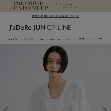
地震の影響による配送遅延について
J'aDoRe JUN ONLINE（ジャドール ジュ
ン オンライン）
J'aDoRe JUN ONLINE
SALON adam et ropé
トップス
シャツ/ブラウ