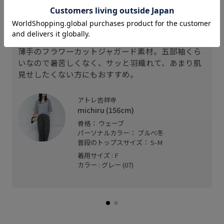
【サイズ感】
ゆとりあるサイズ感。袖は肘下、着丈もヒップが隠
れます。
【素材感/着心地】
薄手のフラワーカットジャガード素材。五部袖くら
いなので暑苦しくなく、サッと羽織れて、あまり肌
見せしたくない方にもおすすめ。
アトレ吉祥寺
michiru (156cm)
骨格： ウェーブ
パーソナルカラー： ブルべ冬
普段のトップスサイズ： S-M
着用サイズ : F
カラー : グレー (07)