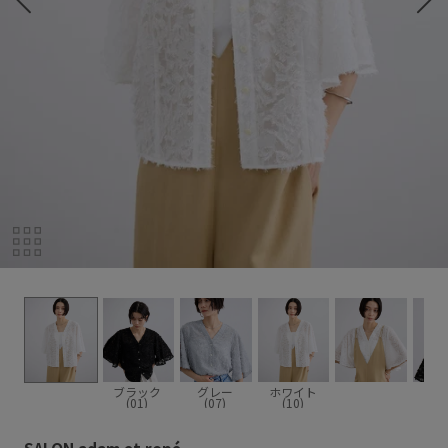
ブラック
グレー
ホワイト
(01)
(07)
(10)
SALON adam et ropé