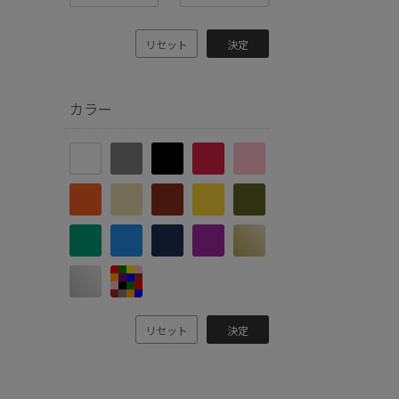
リセット
決定
カラー
リセット
決定