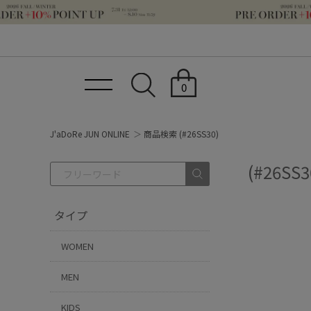
0
J'aDoRe JUN ONLINE
商品検索 (#26SS30)
(#26SS3
タイプ
WOMEN
MEN
KIDS