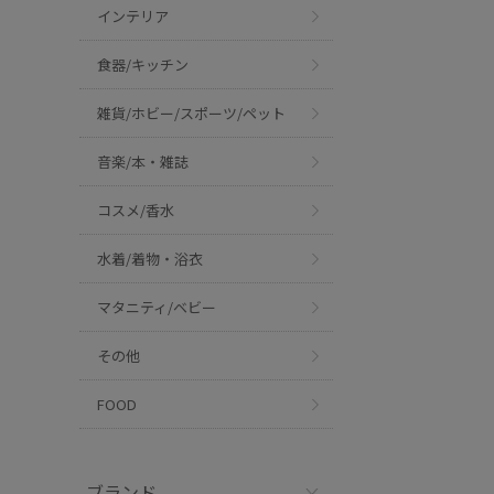
インテリア
食器/キッチン
雑貨/ホビー/スポーツ/ペット
音楽/本・雑誌
コスメ/香水
水着/着物・浴衣
マタニティ/ベビー
その他
FOOD
ブランド