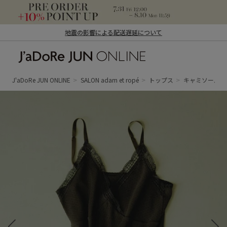
地震の影響による配送遅延について
J'aDoRe JUN ONLINE（ジャドール ジュ
ン オンライン）
J'aDoRe JUN ONLINE
SALON adam et ropé
トップス
キャミソール