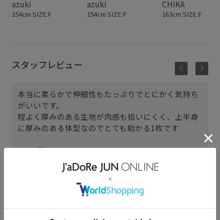
azuki
azuki
CHIKA
154cm SIZE:F
154cm SIZE:F
163cm SIZE:F
スタッフレビュー
本当に柔らかで伸縮性もたっぷりでとにかく気持ち
がいいです。
程よく厚みのある生地が肉感も拾いにくく、上半身
に厚みのある体型なのでとても助かる1枚です
天王寺MIO
azuki (154cm)
骨格： ストレート
パーソナルカラー： イエベ秋
普段のトップスサイズ： 38
着用サイズ : F
カラー : ホワイト (10)