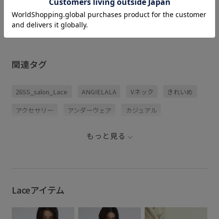
関連タグ
26SS_salon_Lace
ANGIELALA
Vネック
きれいめ
アクセサリー
アンダーウェア
カジュアル
キャミソール
コットン
コットン100%
コラボ
もっと見る
コラボアイテム
ジャケット
スカート
パンツ
プルオーバー
リブ
レイヤード
レギンス
ヴィンテージ
ヴィンテージ感
上品
伸縮性
Laceアイテム
夏の機能素材アイテム
快適
快適な着心地
艶感