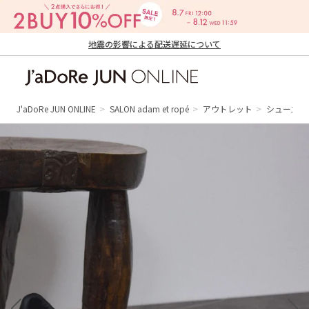
地震の影響による配送遅延について
J'aDoRe JUN ONLINE（ジャドール ジュ
ン オンライン）
J'aDoRe JUN ONLINE
SALON adam et ropé
アウトレット
シューズ