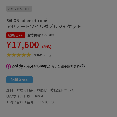
2BUY10%OFF
SALON adam et ropé
アセテートツイルダブルジャケット
50%OFF
通常価格:
¥35,200
¥17,600
(税込)
2件のレビュー
なら
月々1,466円
から。分割手数料無料
送料￥500
送料、お届け日数、お届け日時指定について
獲得ポイント数
160pt
お問い合わせ番号 SHV36170