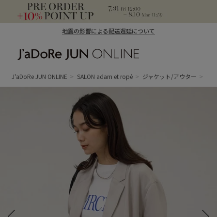
地震の影響による配送遅延について
J'aDoRe JUN ONLINE（ジャドール ジュ
ン オンライン）
J'aDoRe JUN ONLINE
SALON adam et ropé
ジャケット/アウター
テ