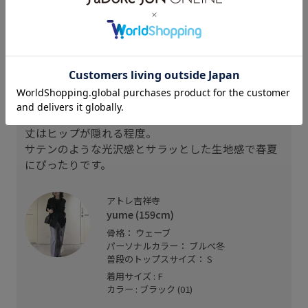
163cm SIZE:F
165cm SIZE:F
165cm SIZE:F
スタッフレビュー
身幅にかなりゆとりのあるシルエットです。
丈はヒップが隠れる程度。
サテンのような光沢感とサラッとした生地感で春夏
にぴったりです。
アトレ吉祥寺
yume (159cm)
骨格： ウェーブ
パーソナルカラー： ブルべ冬
普段のトップスサイズ： S
着用サイズ : F
カラー : ブラック (01)