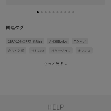
関連タグ
2BUY10%OFF対象商品
ANGIELALA
Tシャツ
きちんと感
きれいめ
オケージョン
オフィス
オフィスカジュアル
オンにもオフにも
カジュアル
もっと見る
シャツ
シルク
シワになりにくい
シンプル
ジャケット
スッキリ
セットアップ
ダウン
ツイル生地
ドライ
ニット
パンツ
フェミニン
ブラウス
上品
光沢感
卒業式入学式
幅広
HELP
快適
快適な着心地
持ち運びに便利
程よいゆとり