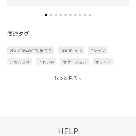
関連タグ
2BUY10%OFF対象商品
ANGIELALA
Tシャツ
きちんと感
きれいめ
オケージョン
オフィス
オフィスカジュアル
オンにもオフにも
カジュアル
もっと見る
シャツ
シルク
シワになりにくい
シンプル
ジャケット
スッキリ
セットアップ
ダウン
ツイル生地
ドライ
ニット
パンツ
フェミニン
ブラウス
上品
光沢感
卒業式入学式
幅広
HELP
快適
快適な着心地
持ち運びに便利
程よいゆとり