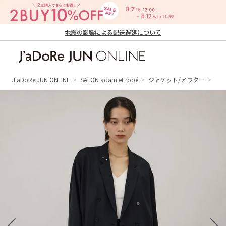
地震の影響による配送遅延について
J'aDoRe JUN ONLINE（ジャドール ジュ
ン オンライン）
J'aDoRe JUN ONLINE
SALON adam et ropé
ジャケット/アウター
テ