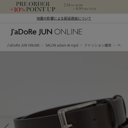
地震の影響による配送遅延について
J'aDoRe JUN ONLINE（ジャドール ジュ
ン オンライン）
J'aDoRe JUN ONLINE
SALON adam et ropé
ファッション雑貨
ベル