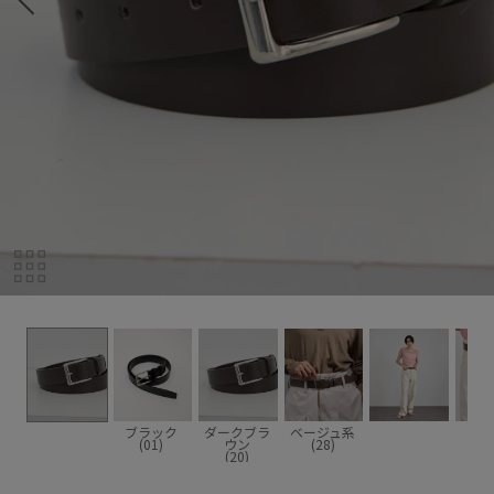
ブラック
ダークブラ
ベージュ系
(01)
ウン
(28)
(20)