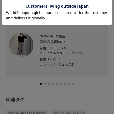
リアルレザーのシンプルなベルト。
ベルト穴がかなり小さいところまで開いているの
で、華奢な方でも穴あけなしでいけます。
ワンピースのウエストマークとしても使えます。、
NEWoMan高輪店
CHIKA (163cm)
骨格： ナチュラル
パーソナルカラー： ブルべ冬
着用サイズ : F
カラー : ベージュ系 (28)
関連タグ
2512JUNPRESS対象商品
FOCUS_WS_SALON