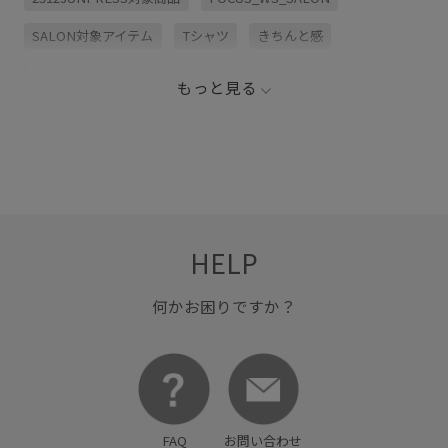
SALON対象アイテム
Tシャツ
きちんと感
アクセサリー
オンにもオフにも
オールシーズン
もっと見る
カジュアル
シンプル
シンプルコーデ
ジャストウエスト
スカート
ニュアンスがある
パンツ
ベルト
ミニマル
ワードローブに加えたい
万能アイテム
優雅
牛革
高級感
HELP
何かお困りですか？
FAQ
お問い合わせ