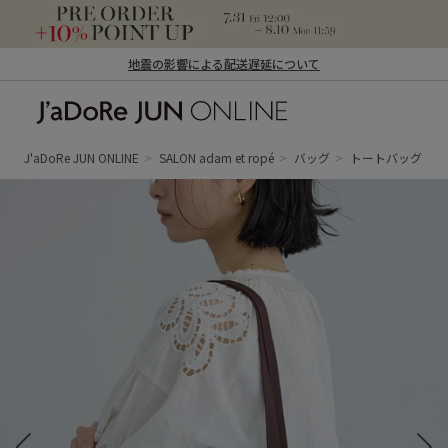
地震の影響による配送遅延について
J'aDoRe JUN ONLINE（ジャドール ジュ
ン オンライン）
J'aDoRe JUN ONLINE
SALON adam et ropé
バッグ
トートバッグ