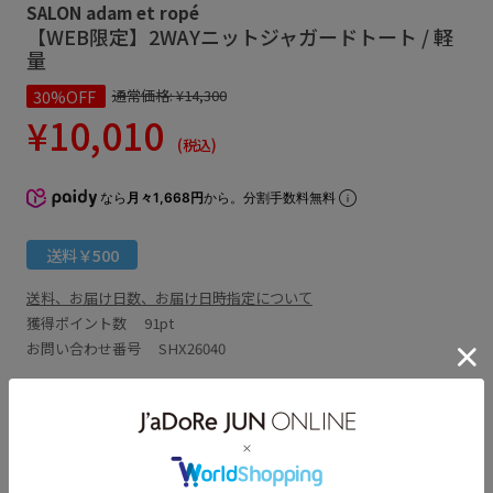
SALON adam et ropé
【WEB限定】2WAYニットジャガードトート / 軽
量
30%OFF
通常価格:
¥14,300
¥10,010
(税込)
なら
月々1,668円
から。分割手数料無料
送料￥500
送料、お届け日数、お届け日時指定について
獲得ポイント数
91pt
お問い合わせ番号 SHX26040
アイテム説明
サイズ・素材・お手入れ方法