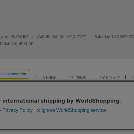
ty by JUN ONLINE
J'aDoRe JUN ONLINE OUTLET
Saturdays NYC WEB S
FICIAL ONLINE SHOP
ライバシーポリシー
会社概要
ご利用規約
サイトマップ
YOU ARE CULTURE.
© JUN CO.,LTD. ALL RIGHTS RESERVED.