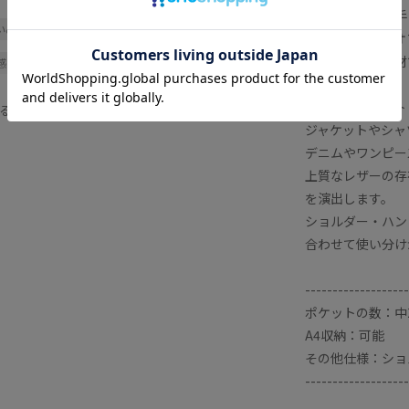
使い込むほどに手
いめカジュアル
オフィス
上品な表情で、オ
チするレザー素材
感
ナチュラル
バッグ
ベルト
幅広
旅行
本革
■コーディネート
る
ジャケットやシャ
グ
通勤用
デニムやワンピー
上質なレザーの存
を演出します。
ショルダー・ハン
合わせて使い分け
-------------------
ポケットの数：中
A4収納：可能
その他仕様：ショ
-------------------