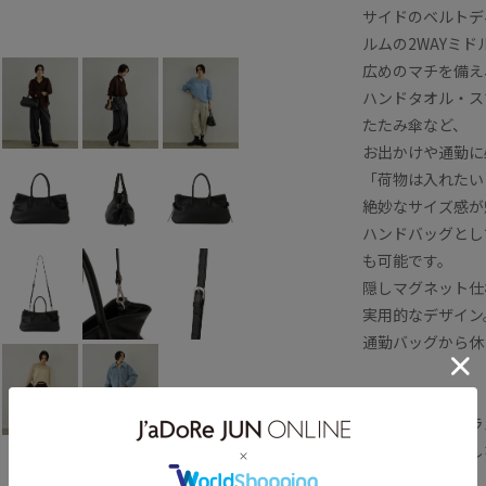
サイドのベルトデ
ルムの2WAYミ
広めのマチを備え
ハンドタオル・ス
たたみ傘など、
お出かけや通勤に
「荷物は入れたい
絶妙なサイズ感が
ハンドバッグとし
も可能です。
隠しマグネット仕
実用的なデザイン
通勤バッグから休
■素材
表地にはナチュラ
本革ならではのし
仕上げました。