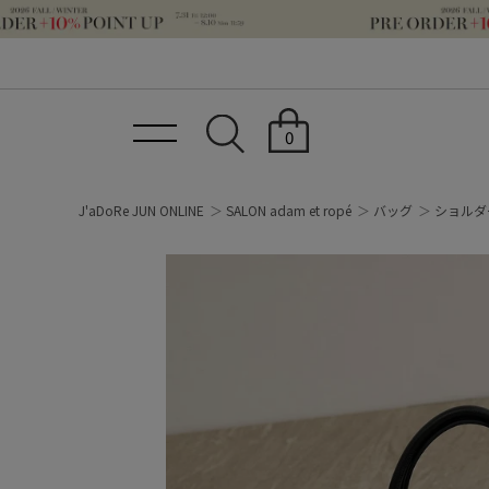
0
J'aDoRe JUN ONLINE
SALON adam et ropé
バッグ
ショルダ