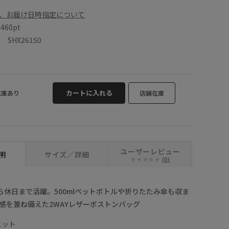
、お届け日時指定について
数
460pt
SHX26150
カートに入れる
在庫あり
店舗在庫
ユーザーレビュー
明
サイズ／詳細
(0)
から休日まで活躍。500mlペットボトルや折りたたみ傘も収ま
感を兼ね備えた2WAYレザーボストンバッグ
エット