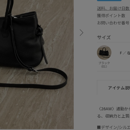
送料、お届け日数
獲得ポイント
お問い合わせ番号 
サイズ
F
／
ブラック
（01）
アイテム説
〈26AW〉通勤
る、収納力と上質
■デザイン/シル