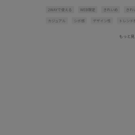
2WAYで使える
WEB限定
きれいめ
きれ
カジュアル
シボ感
デザイン性
トレンド
上品
内ポケット
収納力
合わせやすい
もっと見
絶妙なサイズ感
見た目以上の収納
通勤バッ