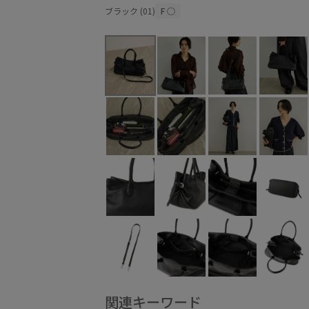
ブラック (01)
F
○
関連キーワード