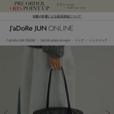
地震の影響による配送遅延について
J'aDoRe JUN ONLINE（ジャドール ジュ
ン オンライン）
J'aDoRe JUN ONLINE
SALON adam et ropé
バッグ
ハンドバッグ