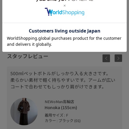
七
Honoka
michiru
157cm SIZE:F
155cm SIZE:F
156cm SIZE:F
スタッフレビュー
500mlペットボトルがしっかり入る大きさです。
柔らかい素材で軽く持ちやすいです。アームが広い
コートで合わせてもしっかり肩がけできます。
NEWoMan高輪店
Honoka (155cm)
着用サイズ : F
カラー : ブラック (01)