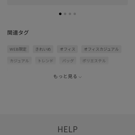
関連タグ
WEB限定
きれいめ
オフィス
オフィスカジュアル
カジュアル
トレンド
バッグ
ポリエステル
ミニマル
上品
収納力
取り外し可能
幅広
もっと見る
旅行
見た目以上の収納
通勤バッグ
通勤用
HELP