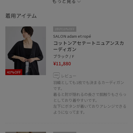
もっと見る
おうちでもイージーケアできるのも嬉しいポイントで
す。
着用アイテム
※靴とネックレスは私物になります。
2BUY10%OFF
SALON adam et ropé
コットンアセテートニュアンスカ
※店頭及び屋外での撮影画像は、光のあたり具合で色味
ーディガン
が異なって見える場合がございます。
ブラック / F
商品の色味はスタジオ撮影の画像をご参照下さい。
¥11,880
40%OFF
LINEでロペスタッフに相談は【友だち追加】をタップし
レビュー
て下さい。
羽織としても1枚でも決まるカーディガン
です。
着ると肘が隠れるの長さで肌触りもさらっ
としており着やすいです。
左下にボタンが着いておりアレンジできる
ようになってます。
▪️♡ボタンを押してお気に入り！
お気に入りしていただくと、気になったコーディネート
や商品がチェックしやすくなります。