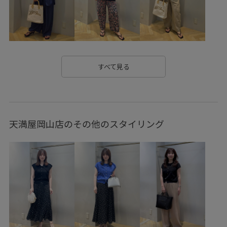
取り外し可能
大人カジュアル
天然素材
小物
幅広
幾何学柄
手編み
春夏
普段使いも出来る
本革
柔らかい肌触り
洗濯OK
牛革
程よい厚み
すべて見る
穿き心地が良い
華やか
薄手
超長綿
軽やかな素材感
通気性
遊び心がある
長さ調節可能
天満屋岡山店のその他のスタイリング