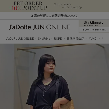
地震の影響による配送遅延について
新しいキレイと出合うために。
J'aDoRe JUN ONLINE（ジャドール ジュ
ン オンライン）
J'aDoRe JUN ONLINE
SNaP/Me
ROPÉ
天満屋岡山店
YUKO
リバ