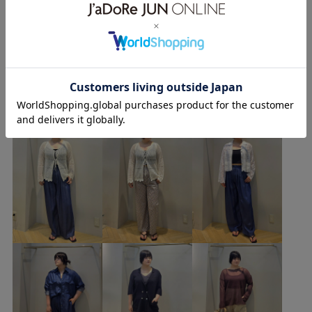
26SS40
26SS_salon_BAGSHOSE
Tシャツ
もっと見る
お手入れしやすい
きれいめ
アクセサリー
オールインワン
カジュアル
コットン
ゴム仕様
YUKOのその他のスタイリング
サンダル
シャツ
シュシュ
シルク
シンプル
シンプルなTシャツ
スッキリ
スッキリ見え
ストレスフリー
タック
デイリーで活躍
デイリー使い
トートバッグ
ナチュラル
ネックレス
ハリ感
ピンタック
フラットシューズ
ブラウス
ポケット付き
ポーチ
モノトーン
リゾート感
リネン
リバティ柄
リラックス感
ローン生地
ワンピース
上品
主役アイテム
優雅