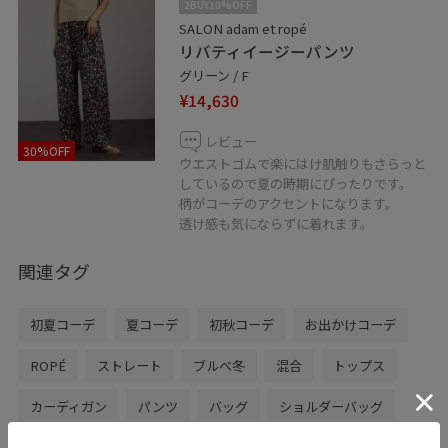
2BUY10%OFF
スタッフ・店舗TOPのフォローも合わせてご利用くださ
SALON adam et ropé
い
リバティイージーパンツ
グリーン / F
¥14,630
レビュー
30%OFF
ウエストゴムで楽にはけ肌触りもさらっと
しているので夏の時期にぴったりです。
柄がコーデのアクセントになります。
透け感も気にならずに着れます。
関連タグ
初夏コーデ
夏コーデ
初秋コーデ
お出かけコーデ
ROPÉ
ストレート
ブルべ冬
混合
トップス
カーディガン
パンツ
バッグ
ショルダーバッグ
SHK36310
SHS35230
SHX36050
26SS30