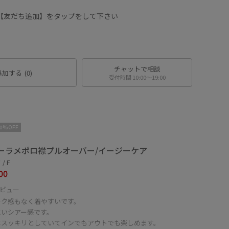
は【友だち追加】をタップをして下さい
チャットで相談
追加する
(0)
受付時間 10:00〜19:00
10%OFF
ーラメポロ襟プルオーバー/イージーケア
/ F
00
ビュー
チク感もなく着やすいです。
よいシアー感です。
はスッキリとしていてインでもアウトでも楽しめます。