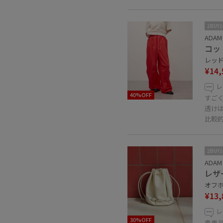
2BUY
ADAM 
コッ
レッド系
¥14,
レ
40%OFF
すご
透け
比較
2BUY
ADAM 
レザ
オフホ
¥13,
レ
30%OFF
貴重