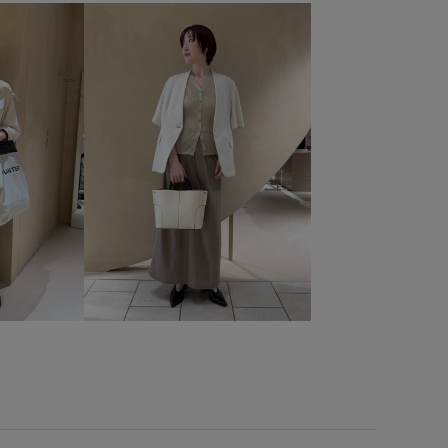
スが良い
バルーンシルエット
フェミニン
ブラウス
メリハリ
ラメ
ラメ糸
上品
丸みのあるフォルム
光沢感
大人カジュアル
定番
快適
撚糸
春先
口
立体的
素肌に優しい
細身のパンツ
肌着
華やか
落ち着いた印象
落ち着いた雰囲気
薄手
け感
重宝アイテム
長財布