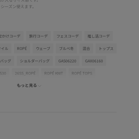
ルシーズン使えます。
出かけコーデ
旅行コーデ
フェスコーデ
推し活コーデ
タイル
ROPÉ
ウェーブ
ブルべ冬
混合
トップス
バッグ
ショルダーバッグ
GAS06220
GAX06160
S30
26SS_ROPÉ
ROPÉ KNIT
ROPÉ TOPS
もっと見る
んと感
きれいに見える
こなれ感
さらりとした
たり
インして着る
オフィス
カジュアル
ニット
カーディガン
クラフト感
コットン
シアー
プル
シンプルコーデ
スカート
スッキリ
ステッチ
チーク
デイリーで活躍
ドライ
ドライタッチ