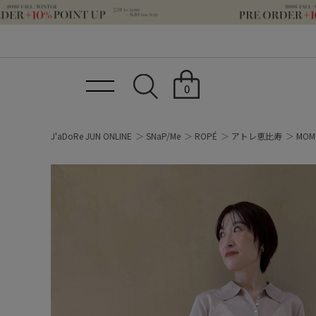
0
J'aDoRe JUN ONLINE
SNaP/Me
ROPÉ
アトレ恵比寿
MOM