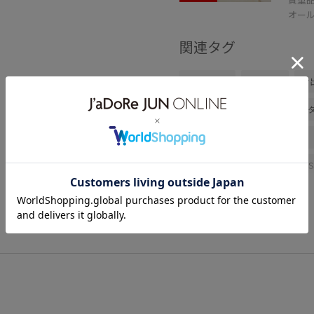
オー
関連タグ
初夏コーデ
夏コーデ
お
スポーツミックス
パンツス
ニット/セーター
パンツ
GGM26250
26SS15
26S
ROPÉ_シアートップス
きち
なめらか
ふんわり
ゆっ
カジュアルすぎない
カラー
シルエットがポイント
シン
ストレートパンツ
チノパン