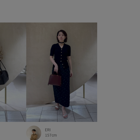
ERI
157cm