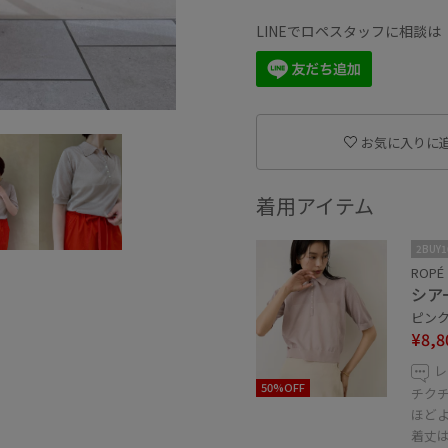
LINEでロペスタッフに相談
お気に入りに
着用アイテム
2BUY
ROPÉ
シア
ピンク 
¥8,8
レ
50%OFF
チク
ほど
着丈