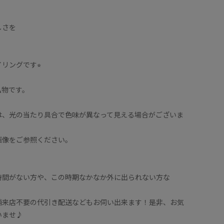
しさを
リングです⭐︎
私物です。
は、光の当たり具合で色味が異なって見える場合がございま
画像をご参照ください。
時間がない方や、この時期なかなか外に出られない方な
舗来店不要の代引き配送などもお伺い出来ます！是非、お気
いませ♪