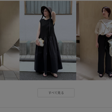
ナイロン
ニット
バラン
プルオーバー
ヘルシー
五分袖
伸縮性
優雅
柔らかな印象
涼しげ
秋
肌馴染が良い
腰回りカバー
財布
身体にフィット
透
すべて見る