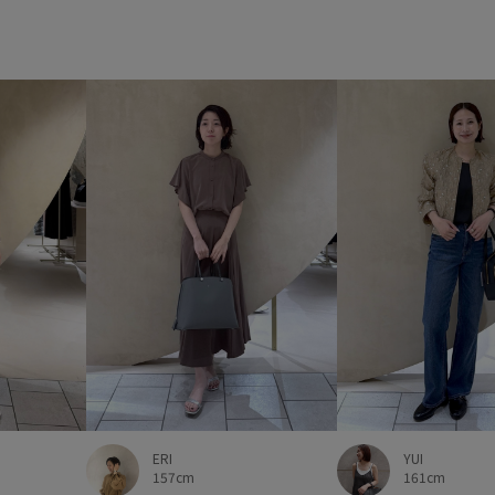
ERI
YUI
157cm
161cm