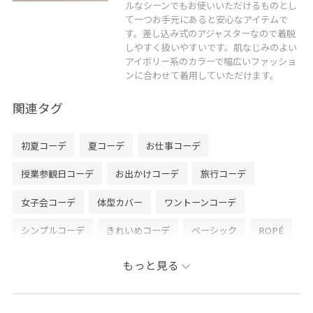
ルなシーンでもお使いいただけるものとし
て一つお手元にあると安心なアイテムで
す。差し込み式のアジャスターなので着脱
しやすく扱いやすいです。肌なじみのよい
アイボリー系のカラーで幅広いファッショ
ンに合わせて着用していただけます。
関連タグ
初夏コーデ
夏コーデ
お仕事コーデ
授業参観日コーデ
お出かけコーデ
旅行コーデ
女子会コーデ
体型カバー
ワントーンコーデ
シンプルコーデ
きれいめコーデ
ベーシック
ROPÉ
ウェーブ
イエベ秋
混合
高身長
トップス
もっと見る
シャツ/ブラウス
パンツ
バッグ
トートバッグ