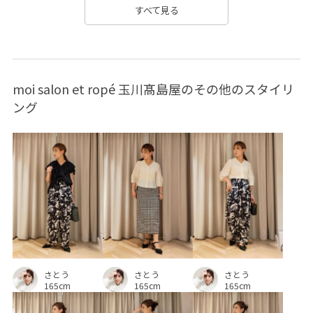
Spring BLOUSE
UVカット
Web限定
すべて見る
YBAG_2026spring_pr
YBAG_Medium
Y_BAG
【E'POR】
イージーケア
エレガント
サイドジップ
moi salon et ropé 玉川髙島屋のその他のスタイリ
シルク
シンプル
ストラップ
セットアップ
ング
セレモニー
ニュアンスがある
パール
ポケット付き
ポリエステル
ミニバッグ
リサイクル
傘
光沢感
取り外し可能
取り外し可能なショルダー
吸水速乾
学校行事
快適
接触冷感
日傘
水筒
通勤バッグ
重厚感
防シワ
高見え
さとう
さとう
さとう
165cm
165cm
165cm