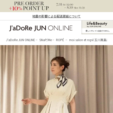
地震の影響による配送遅延について
新しいキレイと出合うために。
J'aDoRe JUN ONLINE（ジャドール ジュ
ン オンライン）
J'aDoRe JUN ONLINE
SNaP/Me
ROPÉ
moi salon et ropé 玉川髙島屋