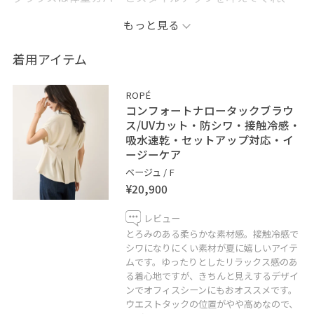
ウエストの位置が高く見えるので、パンツではなくワイ
もっと見る
ドパンツやスカートで合わせて着回しの幅が楽しめま
す！
着用アイテム
※記載のないアイテムはスタッフ私物です。
ROPÉ
※店頭及び屋外での撮影画像は、 光の当たり具合で色味
コンフォートナロータックブラウ
が異なって見える場合がございます。
ス/UVカット・防シワ・接触冷感・
吸水速乾・セットアップ対応・イ
商品の色味はスタジオ撮影の画像をご参照下さい。
ージーケア
ベージュ / F
♡ボタンを押してお気に入り！
¥20,900
お気に入りしていただくと、気になったコーディネート
や商品がチェックしやすくなります。 スタッフのフォロ
レビュー
ーもあわせてご利用ください。
とろみのある柔らかな素材感。接触冷感で
シワになりにくい素材が夏に嬉しいアイテ
ムです。ゆったりとしたリラックス感のあ
る着心地ですが、きちんと見えするデザイ
ンでオフィスシーンにもおオススメです。
ウエストタックの位置がやや高めなので、