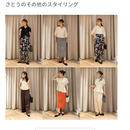
財布/小物
バンダナ/スカーフ
アクセサリー
さとうのその他のスタイリング
ネックレス
GGH26260
GGN34000
GGS26200
GGX86110
GGZ25010
2025セレモニー
2026ceremonybi
24AW_ROPÉ
25SS_ROPÉ
25SS_ROPÉ通勤
25SSセレモニー
26SS15
26SSceremony
26SS_ROPÉ
2WAYで使える
accessories
blouse_pickup
E'POR 26ss Y BAG
E'POR_medium
GG coolstyle 04
popup0206
ROPÉ BLOUSE
ROPÉ TOPS
rope2000
ROPÉ_CEREMONY
ROPÉ_RECOMMEND BOTTOMS
ROPÉ_コンフォートシリーズ
specialweek