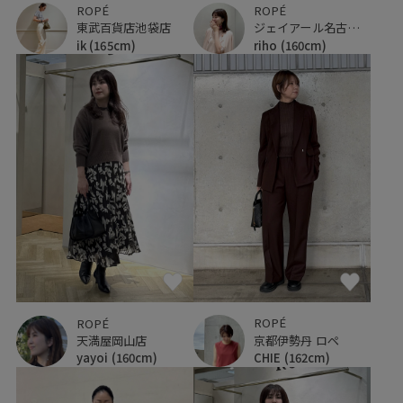
ROPÉ
ROPÉ
東武百貨店池袋店
ジェイアール名古屋タカシマヤ
ik
(165cm)
riho
(160cm)
ROPÉ
ROPÉ
京都伊勢丹 ロペ
天満屋岡山店
CHIE
(162cm)
yayoi
(160cm)