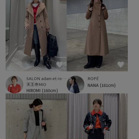
SALON adam et ropé
ROPÉ
天王寺MIO
NANA
(161cm)
HIROMI
(160cm)