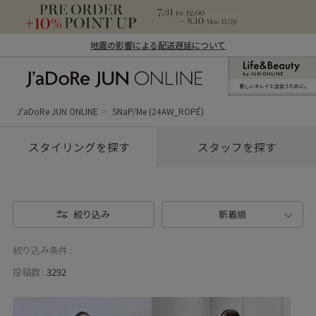
地震の影響による配送遅延について
新しいキレイと出合うために。
J'aDoRe JUN ONLINE（ジャドール ジュ
ン オンライン）
J'aDoRe JUN ONLINE
SNaP/Me (24AW_ROPÉ)
スタイリングを探す
スタッフを探す
絞り込み
新着順
絞り込み条件 :
投稿数 :
3292