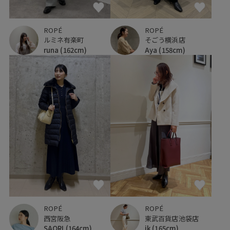
ROPÉ
ROPÉ
ルミネ有楽町
そごう横浜店
runa
(162cm)
Aya
(158cm)
ROPÉ
ROPÉ
西宮阪急
東武百貨店池袋店
SAORI
(164cm)
ik
(165cm)