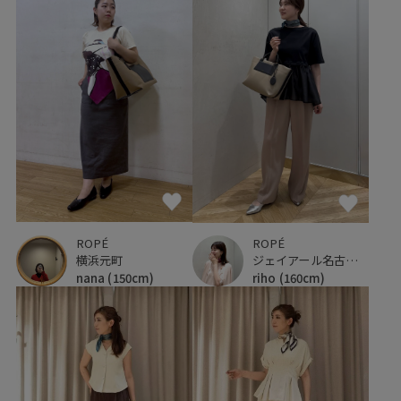
ROPÉ
ROPÉ
横浜元町
ジェイアール名古屋タカシマヤ
nana
(150cm)
riho
(160cm)