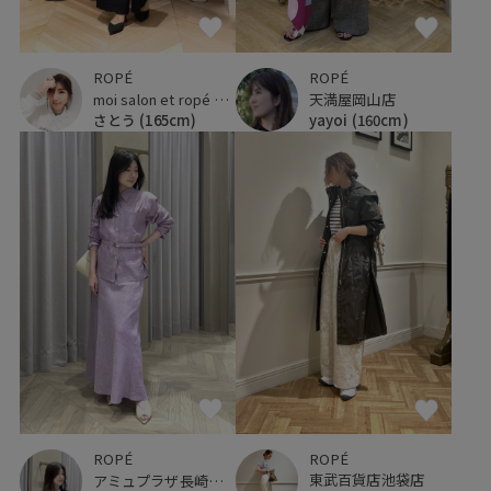
ROPÉ
ROPÉ
moi salon et ropé 玉川髙島屋
天満屋岡山店
さとう
(165cm)
yayoi
(160cm)
ROPÉ
ROPÉ
東武百貨店池袋店
アミュプラザ長崎新館