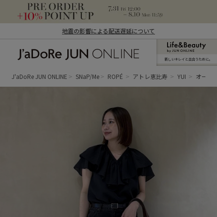
地震の影響による配送遅延について
新しいキレイと出合うために。
J'aDoRe JUN ONLINE（ジャドール ジュ
ン オンライン）
J'aDoRe JUN ONLINE
SNaP/Me
ROPÉ
アトレ恵比寿
YUI
オール