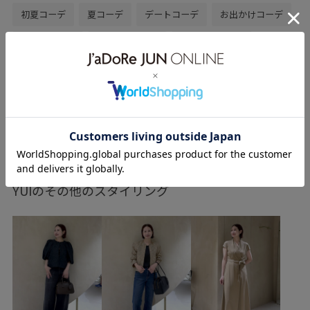
初夏コーデ
夏コーデ
デートコーデ
お出かけコーデ
女子会コーデ
大人カジュアル
パンツスタイル
ワントーンコーデ
別注アイテム
ROPÉ
ストレート
イエベ秋
混合
トップス
シャツ/ブラウス
パンツ
デニムパンツ
BLS36950
GGH26400
もっと見る
26SS_ROPÉ
Spring BLOUSE
Spring TOPS
WEB限定
きれいめ
カジュアル
ジャストサイズ
YUIのその他のスタイリング
ジーンズ
スッキリ
ドレス
フレアなシルエット
フレアシルエット
ミニマル
モード
ヴィンテージ
ヴィンテージ感
定番
幅広