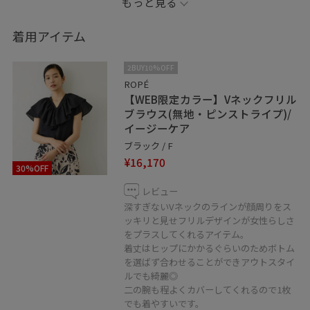
もっと見る
Vネックの開きが綺麗なので骨格ストレートの私でもすっ
きり着ることができました！！
着用アイテム
ぜひ参考にしてみてください♡
2BUY10%OFF
ROPÉ
【WEB限定カラー】Vネックフリル
※バッグは店舗限定セレクトアイテムです。
ブラウス(無地・ピンストライプ)/
イージーケア
※店頭及び屋外での撮影画像は、光の当たり具合で色味
ブラック / F
が異なって見える場合がございます。商品の色味はスタ
¥16,170
30%OFF
ジオ撮影の画像をご参照下さい。
また、記載のないアイテムはスタッフ私物です。
レビュー
深すぎないVネックのラインが顔周りをス
ッキリと見せフリルデザインが女性らしさ
Instagramはじめました！
をプラスしてくれるアイテム。
お気軽にフォローしてくれると嬉しいです⭐️
着丈はヒップにかかるぐらいのためボトム
を選ばず合わせることができアウトスタイ
@yui_rope
ルでも綺麗◎
二の腕も程よくカバーしてくれるので1枚
LINEでロペスタッフに相談は【友だち追加】をタップを
でも着やすいです。