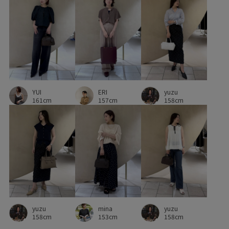
YUI
ERI
yuzu
161cm
157cm
158cm
mina
yuzu
yuzu
153cm
158cm
158cm