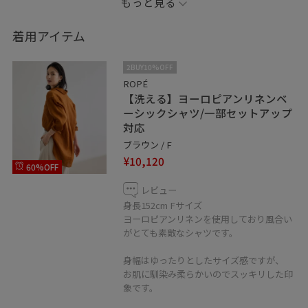
もっと見る
着用アイテム
※靴は私物になります。
2BUY10%OFF
※店頭及び屋外での撮影画像は、光の当たり具合で色味
ROPÉ
【洗える】ヨーロピアンリネンベ
が異なって見える場合がございます。商品の色味はスタ
ーシックシャツ/一部セットアップ
ジオ撮影の画像をご参照下さい。
対応
ブラウン / F
LINE接客承ってます！
¥10,120
60%OFF
聞きたいことはあるけれど電話するお時間がない方、
なかなか外に出られないという方、
レビュー
身長152cm Fサイズ
お取り置きなどもお伺い出来ます！
ヨーロピアンリネンを使用しており風合い
是非、お気軽にメッセージ送ってください。
がとても素敵なシャツです。
身幅はゆったりとしたサイズ感ですが、
♡ボタンを押してお気に入りに！
お肌に馴染み柔らかいのでスッキリした印
お気に入りしていただくと、気になったコーディネート
象です。
や商品がチェックしやすくなります。