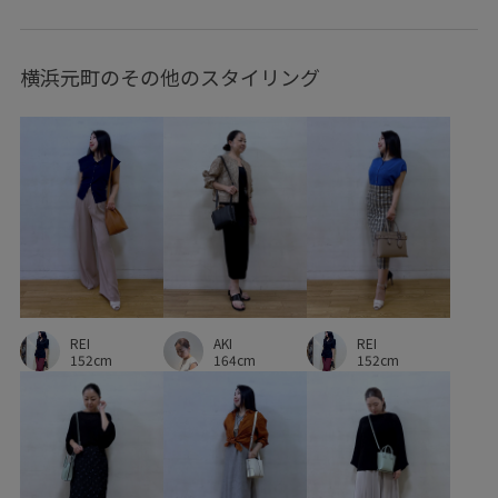
マーメイドシルエット
マーメイドスカート
リサイクル
横浜元町のその他のスタイリング
リネン
リネン素材
レーヨン混
上品
伸縮性
光沢感
取り外し可能
取り外し可能なストラップ
定番
幅広
快適
快適なはき心地
快適な着心地
抜け感
機能的
清涼感
着回しやすい
着心地が良い
穿き心地が良い
羽織としても使える
肌触りが良い
自宅で洗える
落ち感
薄手
AKI
REI
身体にフィット
透け感
通勤バッグ
高級感
REI
164cm
152cm
152cm
高見え