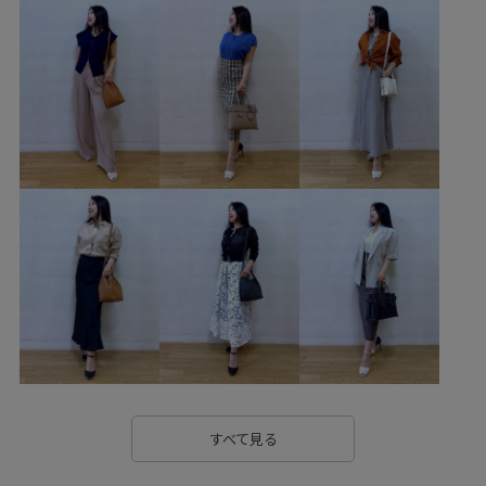
ROPÉ_リネンアイテム
ROPÉ_軽羽織
きちんと感
きれいめ
さらりとした
なめらか
ゆったり
ウエストがゴム
エレガント
オフィス
オフィスカジュアル
カジュアル
カットソー
カットソー素材
カーディガン
ゴム仕様
サテン
サブバッグ
シアー
シアー素材
シャツ
ショルダーバッグ
シワ加工
シンプル
ジャケット
スエード
スッキリ
スッキリ見え
ストラップ
セットアップ
トレンチコート
トレンド
ニット
ニットトップス
バンブー
バンブーハンドル
パンツ
すべて見る
ブルゾン
プリーツスカート
ポリエステル