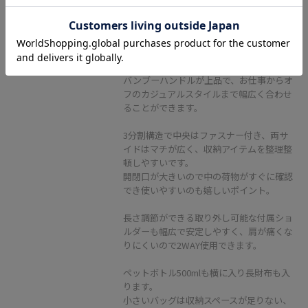
ベージュ系 / F
¥18,700
レビュー
身長152cm Fサイズ
バンブーハンドルが上品で、お仕事からオ
フのカジュアルスタイルまで幅広く合わせ
ることができます。
3分割構造で中央はファスナー付き、両サ
イドはマチが広く、収納アイテムを整理整
頓しやすいです。
開閉口が大きいので中の荷物がすぐに確認
でき使いやすいのも嬉しいポイント。
長さ調節ができる取り外し可能な付属ショ
ルダーも幅広で安定しやすく、肩が痛くな
りにくいので2WAY使用できます。
ペットボトル500mlも横に入り長財布も入
ります。
小さいバッグは収納スペースが足りない、