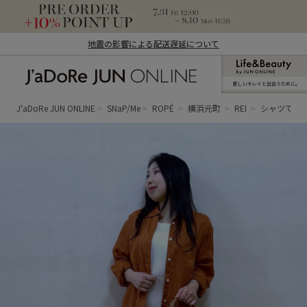
地震の影響による配送遅延について
新しいキレイと出合うために。
J'aDoRe JUN ONLINE（ジャドール ジュ
ン オンライン）
J'aDoRe JUN ONLINE
SNaP/Me
ROPÉ
横浜元町
REI
シャツで抜