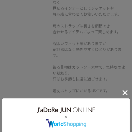
なく
見せるインナーとしてジャケットや
軽羽織に合わせてお使いいただけます。
肩のストラップは長さを調節でき
合わせるアイテムによって楽しめます。
程よいフィット感がありますが
窮屈感はなく動きやすくゆとりがありま
す。
後ろ見頃はカットソー素材で、気持ちのよ
い肌触り。
汗ばむ季節も快適に過ごせます。
着丈はヒップにかかるほどです。
ROPÉ
【E'POR】BAMBOO BAG Medium/
軽量・通勤