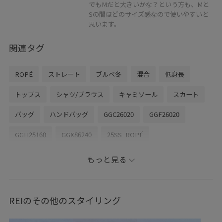
でもMだと大きいかな？という方も、Mと
Sの間ほどのサイズ感なので使いやすいと
思います。
関連タグ
ROPÉ
ストレート
ブルべ冬
混合
低身長
トップス
シャツ/ブラウス
キャミソール
スカート
バッグ
ハンドバッグ
GGC26020
GGF26020
GGH25160
GGX86240
25SS_ROPÉ
25SS_ROPÉ_リネン
26SS_ROPÉ
2WAYで使える
もっと見る
BAMBOO_BAG
E'POR_medium
EPOR_INSTAGRAM2
ROPÉ_G.W. SPECIAL SALE
ROPÉ_RECOMMEND BOTTOMS
REIのその他のスタイリング
ROPÉ_おすすめインナー
ROPÉ_オフィスカジュアル