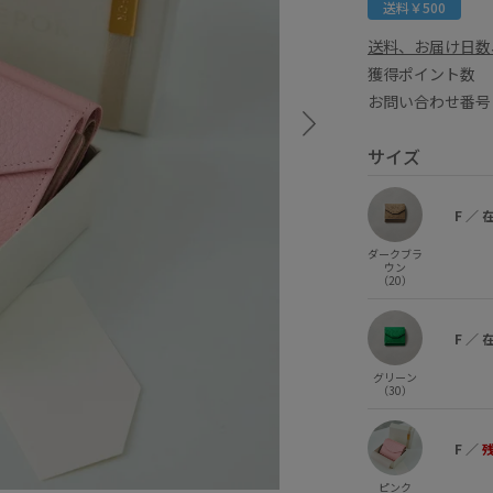
送料￥500
送料、お届け日数
獲得ポイント
お問い合わせ番号 
サイズ
F
／
ダークブラ
ウン
（20）
F
／
グリーン
（30）
F
／
ピンク