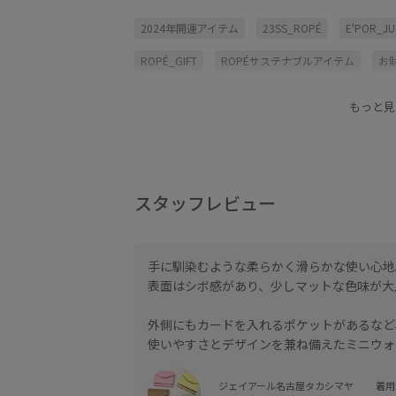
2024年開運アイテム
23SS_ROPÉ
E'POR_J
ROPÉ_GIFT
ROPÉサステナブルアイテム
お
エレガント
カラーバリエーション豊富
サス
もっと見
バイカラー
バッグ
ベスト
ミニマル
牛革
財布
財布/小物
通勤バッグ
遊
スタッフレビュー
手に馴染むような柔らかく滑らかな使い心地
表面はシボ感があり、少しマットな色味が大
外側にもカードを入れるポケットがあるなど
使いやすさとデザインを兼ね備えたミニウォ
ジェイアール名古屋タカシマヤ
着用サ