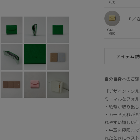
（63）
イエロー (80)
F
×
F
／
イエロー
（80）
アイテム説
自分自身へのご褒
【デザイン・シル
ミニマルなフォル
・紙幣が取り出し
・カード入れが８
れやすい嬉しい仕
・牛革を極限まで
れたときにベスト