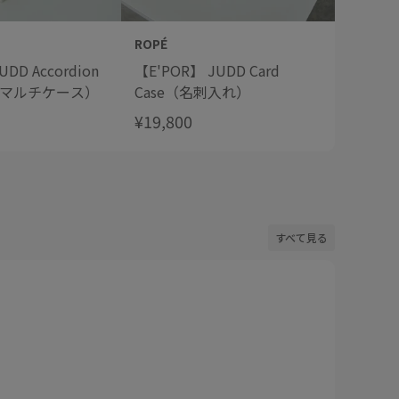
ROPÉ
ROPÉ
DD Accordion
【E'POR】 JUDD Card
【E'PO
se（マルチケース）
Case（名刺入れ）
Long
¥19,800
¥29,70
すべて見る