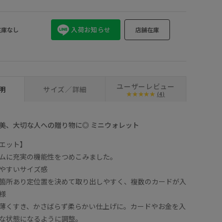
入荷お知らせ
在庫なし
店舗在庫
ユーザーレビュー
明
サイズ／詳細
(4)
美、大切な人への贈り物に◎ ミニウォレット
エット】
ムに充実の機能性をつめこみました。
やすいサイズ感
箇所あり定位置を決めて取り出しやすく、複数のカードが入
様
薄くすき、かさばらず柔らかい仕上げに。カードやお金を入
な状態になるように調整。