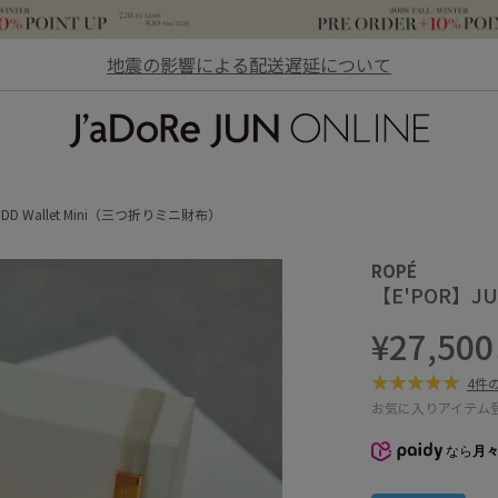
地震の影響による配送遅延について
JaDoRe JUN ONLINE
UDD Wallet Mini（三つ折りミニ財布）
ROPÉ
【E'POR】J
¥27,500
4件
お気に入りアイテム
なら
月々