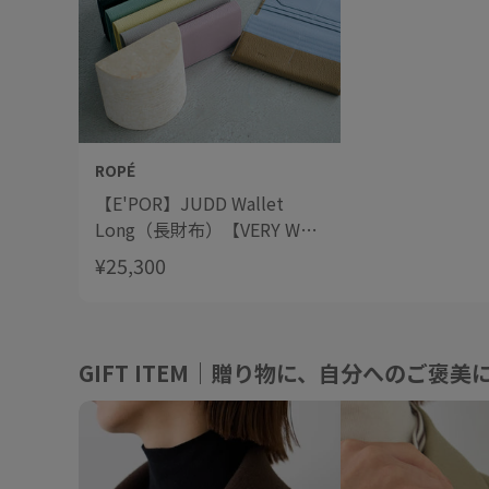
ROPÉ
【E'POR】JUDD Wallet
Long（長財布）【VERY WEB
掲載】
¥25,300
GIFT ITEM｜贈り物に、自分へのご褒美