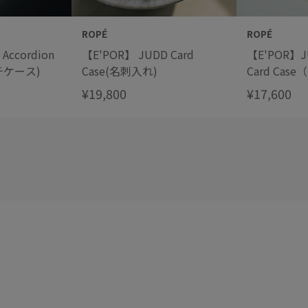
ROPÉ
ROPÉ
Accordion
【E'POR】 JUDD Card
【E'POR】JU
ルチケース)
Case(名刺入れ)
Card Ca
¥19,800
¥17,600