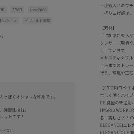
・小銭入れのマチ
UDD
ÉPOR
rope2000
・折り曲げ部は、
財布/ケース
イヴルルド遙華
【素材】
ティナブル
サステナブル
手に馴染む柔らか
る
クレザー（環境や
ミニ財布
ユニセックス
小銭入れ
上げています。
び心がある
長く使える
※サスティナブル
工程までのトレー
行う、環境や工程
【E'POR(ロペ エ
。
忙しく働くハイブ
人っぽくオシャレな印象です。
PE'究極の新通
、機能性抜群。
HYBRID WO
レットです！
る「美しさ ととの
ELEGANCE(エレガ
イズ : F
ELEGANTIQ