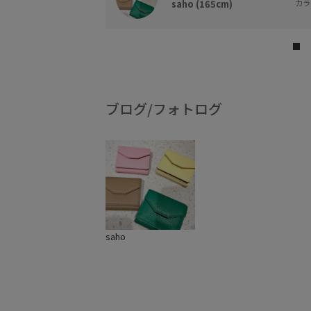
saho (165cm)
カラー
ブログ/フォトログ
saho