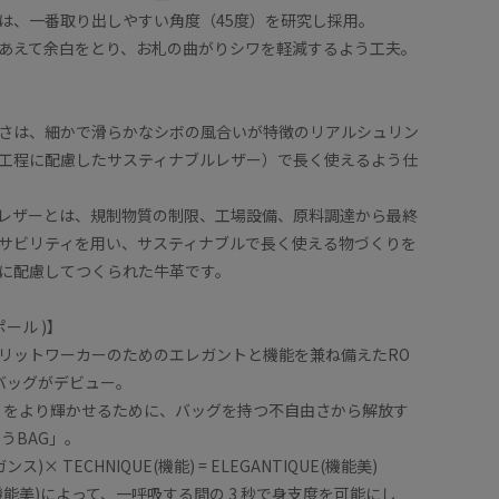
は、一番取り出しやすい角度（45度）を研究し採用。
あえて余白をとり、お札の曲がりシワを軽減するよう工夫。
さは、細かで滑らかなシボの風合いが特徴のリアルシュリン
工程に配慮したサスティナブルレザー）で長く使えるよう仕
レザーとは、規制物質の制限、工場設備、原料調達から最終
サビリティを用い、サスティナブルで長く使える物づくりを
に配慮してつくられた牛革です。
ポール )】
リットワーカーのためのエレガントと機能を兼ね備えたRO
勤バッグがデビュー。
RKER をより輝かせるために、バッグを持つ不自由さから解放す
うBAG」。
ンス)× TECHNIQUE(機能) = ELEGANTIQUE(機能美)
UE(機能美)によって、一呼吸する間の 3 秒で身支度を可能にし