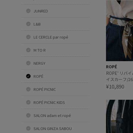
JUNRED
L&B
LE CERCLE par ropé
M TO R
NERGY
ROPÉ
ROPE' リ
ROPÉ
イスカーフ/26
¥10,890
ROPÉ PICNIC
ROPÉ PICNIC KIDS
SALON adam et ropé
SALON GINZA SABOU