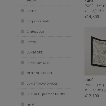
TAILOR
ROPÉ
ROPE' リ
カーフ/ Lサイ
BIOTOP
¥14,300
bonjour records
Chateau Jun
JAYRO
JUN&ROPÉ
JUN&ROPÉ MEN
MEN'S SELECTION
ROPÉ
JUN STANDARD PICKS
ROPE' リ
カーフ/Sサイ
LE CERCLE par ropé HOMME
¥12,100
j.n.r.d