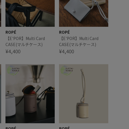
ROPÉ
ROPÉ
【E'POR】Multi Card
【E'POR】Multi Card
CASE(マルチケース)
CASE(マルチケース)
¥4,400
¥4,400
ROPÉ
ROPÉ