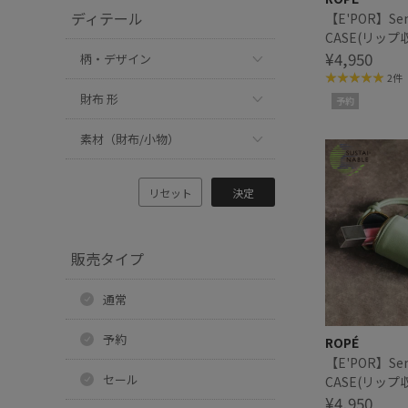
ディテール
【E'POR】Semi
CASE(リップ
¥4,950
柄・デザイン
2件
財布 形
予約
素材（財布/小物）
リセット
決定
販売タイプ
通常
予約
ROPÉ
【E'POR】Semi
セール
CASE(リップ
¥4,950