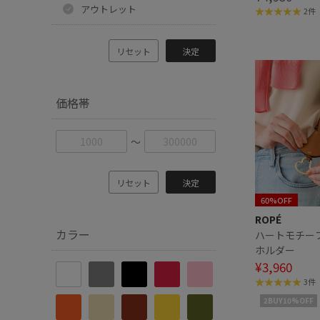
アウトレット
2件
リセット
決定
価格帯
〜
リセット
決定
60%OFF
ROPÉ
カラー
ハートモチー
ホルダー
¥3,960
3件
2BUY10%OFF