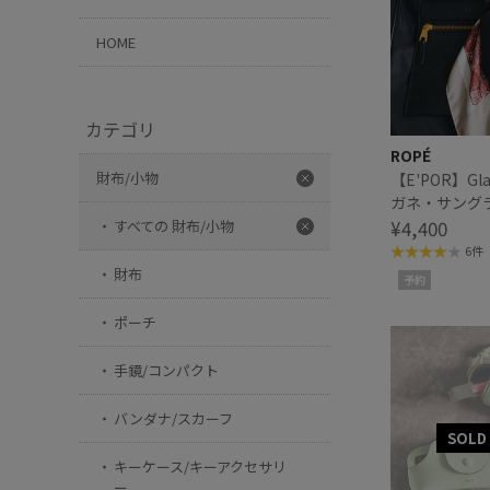
HOME
カテゴリ
ROPÉ
財布/小物
【E'POR】Gla
ガネ・サング
¥4,400
すべての 財布/小物
6件
財布
予約
ポーチ
手鏡/コンパクト
バンダナ/スカーフ
キーケース/キーアクセサリ
ー