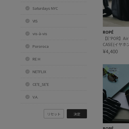
Saturdays NYC
VIS
ROPÉ
vis-à-vis
【E'POR】Air
CASE(イヤホ
Pororoca
¥4,400
RE H
NETFLIX
CE'E_SE'E
V.A.
リセット
決定
ROPÉ