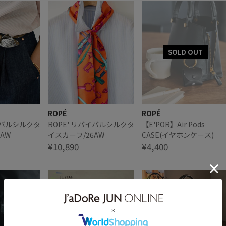
ROPÉ
ROPÉ
バイバルシルクタ
ROPE' リバイバルシルクタ
【E'POR】Air Pods
AW
イスカーフ/26AW
CASE(イヤホンケース)
¥10,890
¥4,400