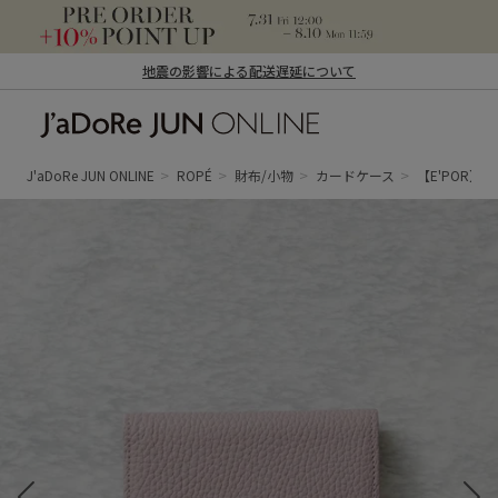
地震の影響による配送遅延について
J'aDoRe JUN ONLINE（ジャドール ジュ
ン オンライン）
J'aDoRe JUN ONLINE
ROPÉ
財布/小物
カードケース
【E'POR】JU