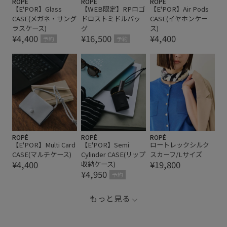
ROPÉ
ROPÉ
ROPÉ
【E'POR】Glass
【WEB限定】RPロゴ
【E'POR】Air Pods
CASE(メガネ・サング
ドロストミドルバッ
CASE(イヤホンケー
ラスケース)
グ
ス)
¥4,400
¥16,500
¥4,400
予約
予約
ROPÉ
ROPÉ
ROPÉ
【E'POR】Multi Card
【E'POR】Semi
ロートレックシルク
CASE(マルチケース)
Cylinder CASE(リップ
スカーフ/Lサイズ
¥4,400
¥19,800
収納ケース)
¥4,950
予約
もっと見る