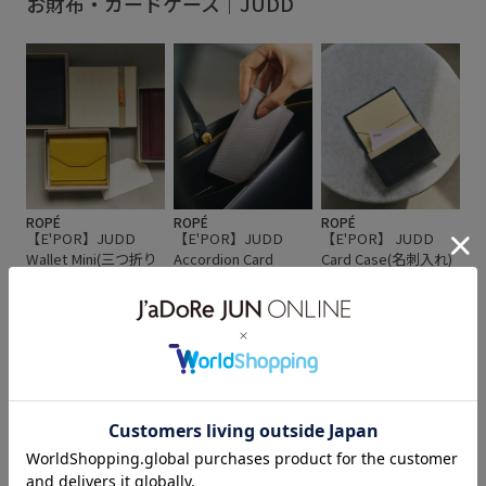
お財布・カードケース｜JUDD
名刺入れ
日本製
牛革
財布
財布/小物
通勤バッグ
通年対応
遊び心がある
長く使える
長財布
ROPÉ
ROPÉ
ROPÉ
【E'POR】JUDD
【E'POR】JUDD
【E'POR】 JUDD
Wallet Mini(三つ折り
Accordion Card
Card Case(名刺入れ)
¥19,800
ミニ財布)
Case(マルチケース)
¥27,500
¥22,000