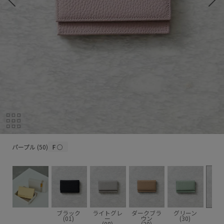
パープル (50)
パープル (50)
F
○
ブラック
ライトグレ
ダークブラ
グリーン
パー
(01)
ー
ウン
(30)
(5
(08)
(20)