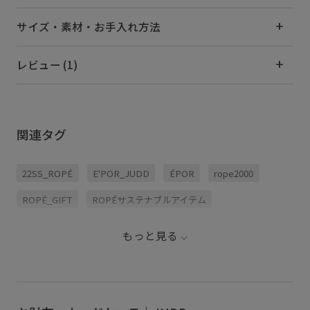
サイズ・素材・お手入れ方法
レビュー (1)
関連タグ
22SS_ROPÉ
E'POR_JUDD
ÉPOR
rope2000
ROPÉ_GIFT
ROPÉサステナブルアイテム
お財布/ケース
エレガント
カラーバリエーション豊富
もっと見る
カードケース
サスティナブル
サステナブル
バイカラー
バッグ
バーガンディー
ベスト
ミニマル
ミント
ユニセックス
ワインレッド