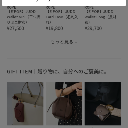
ROPÉ
ROPÉ
ROPÉ
【E'POR】JUDD
【E'POR】 JUDD
【E'POR】JUDD
Wallet Mini（三つ折
Card Case（名刺入
Wallet Long（長財
りミニ財布）
れ）
布）
¥27,500
¥19,800
¥29,700
もっと見る
GIFT ITEM｜贈り物に、自分へのご褒美に。