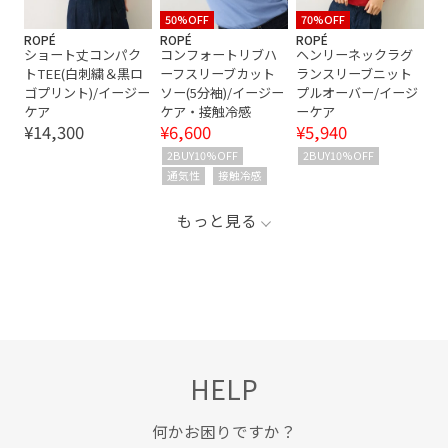
50%OFF
70%OFF
ROPÉ
ROPÉ
ROPÉ
ショート丈コンパク
コンフォートリブハ
ヘンリーネックラグ
トTEE(白刺繍＆黒ロ
ーフスリーブカット
ランスリーブニット
ゴプリント)/イージー
ソー(5分袖)/イージー
プルオーバー/イージ
ケア
ケア・接触冷感
ーケア
¥14,300
¥6,600
¥5,940
2BUY10%OFF
2BUY10%OFF
通気性
接触冷感
もっと見る
HELP
何かお困りですか？