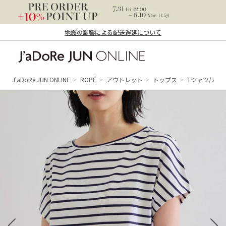
地震の影響による配送遅延について
J'aDoRe JUN ONLINE（ジャドール ジュ
ン オンライン）
J'aDoRe JUN ONLINE
ROPÉ
アウトレット
トップス
Tシャツ/カ