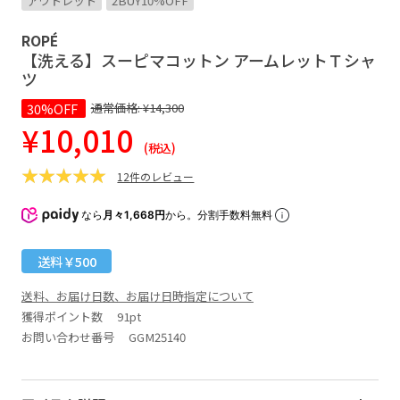
アウトレット
2BUY10%OFF
ROPÉ
【洗える】スーピマコットン アームレットＴシャ
ツ
30%OFF
通常価格:
¥14,300
¥10,010
(税込)
12件のレビュー
なら
月々1,668円
から。分割手数料無料
送料￥500
送料、お届け日数、お届け日時指定について
獲得ポイント数
91pt
お問い合わせ番号 GGM25140