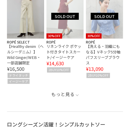
30%OFF
30%OFF
ROPÉ SELECT
ROPÉ
ROPÉ
【Healthy denim（ヘ
リネンライク ポケッ
【洗える・羽織にも
ルシーデニム）】
ト付きタイトスカー
なる】Vネック5分袖
Wild Ginger/WEB・
ト/イージーケア
パフスリーブブラウ
¥14,630
一部店舗限定
ス
¥16,500
¥13,090
2BUY10%OFF
ドライタッチ
2BUY10%OFF
イージーケア
もっと見る
ロングシーズン活躍！シンプルカットソー