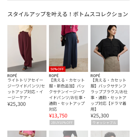
コットン100%
シンプル
シンプルカットソー
スタイルアップを叶える！ボトムスコレクション
シンプルコーデ
スーピマコットン
ハイゲージ
ビジネス
フレンチスリーブ
ボーダー
上品
上質な印象
上質な素材感
二の腕カバー
伸縮性
天竺
女性らしいシルエット
薄手
通勤
50%OFF
ROPÉ
ROPÉ
ROPÉ
ライトトリアセイー
【洗える・カセット
【洗える・カセット
ジーワイドパンツ/セ
服・新色追加】バッ
服】バックサテンフ
ットアップ対応・イ
クサテンイージーワ
ラップブラウス/お仕
ージーケア・
イドパンツ/お仕事・
事・通勤・セットア
¥25,300
通勤・セットアップ
ップ対応【ドラマ着
対応
用】
¥13,750
¥25,300
2BUY10%OFF
ウォッシャブル