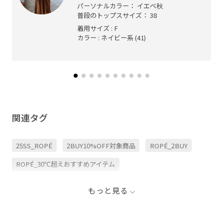
パーソナルカラー： イエベ秋
普段のトップスサイズ： 38
着用サイズ : F
カラー : ネイビー系 (41)
関連タグ
25SS_ROPÉ
2BUY10%OFF対象商品
ROPÉ_2BUY
ROPÉ_30℃超えおすすめアイテム
ROPE_スタイルアップボトム
Tシャツ
お仕事
もっと見る
きれいめ
きれいめカジュアル
きれい見え
なめらか
オフィス
カジュアル
カットソー生地
コットン