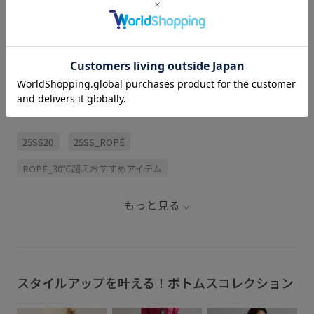
関連タグ
25SS20
25SS_ROPÉ
ROPÉ_30℃超えおすすめアイテム
ROPE_スタイルアップボトム
お気に入り登録急増中
もっと見る
さらっとした風合い
さらりとした
オーガンジー
クロップドブラウス
サテン
シアー
シアー感
シャイニー
スカート
セットアップブラウス
スタイルアップを叶える！ボトムスコレクション
デザインがポイント
パンツ
フェミニン
ブラウス