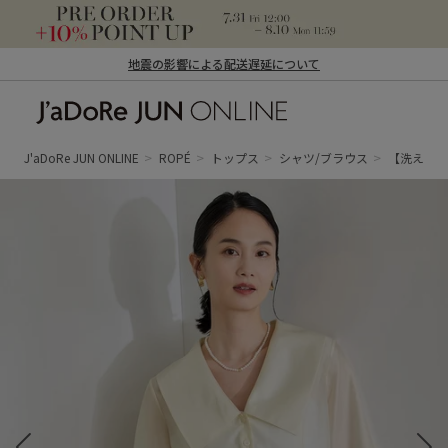
地震の影響による配送遅延について
J'aDoRe JUN ONLINE（ジャドール ジュ
ン オンライン）
J'aDoRe JUN ONLINE
ROPÉ
トップス
シャツ/ブラウス
【洗える】