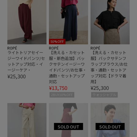
ポリエステル
光沢感
羽織としても使える
薄手
透け感
50%OFF
ROPÉ
ROPÉ
ROPÉ
ライトトリアセイー
【洗える・カセット
【洗える・カセット
ジーワイドパンツ/セ
服・新色追加】バッ
服】バックサテンフ
ットアップ対応・イ
クサテンイージーワ
ラップブラウス/お仕
ージーケア・
イドパンツ/お仕事・
事・通勤・セットア
¥25,300
通勤・セットアップ
ップ対応【ドラマ着
対応
用】
¥13,750
¥25,300
2BUY10%OFF
ウォッシャブル