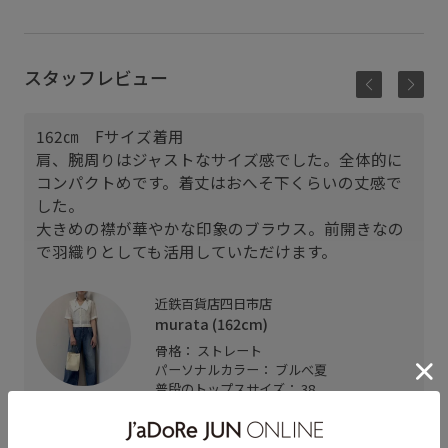
スタッフレビュー
162㎝ Fサイズ着用
肩、腕周りはジャストなサイズ感でした。全体的に
コンパクトめです。着丈はおへそ下くらいの丈感で
した。
大きめの襟が華やかな印象のブラウス。前開きなの
で羽織りとしても活用していただけます。
近鉄百貨店四日市店
murata (162cm)
骨格： ストレート
パーソナルカラー： ブルべ夏
普段のトップスサイズ： 38
着用サイズ : F
カラー : オフホワイト (15)