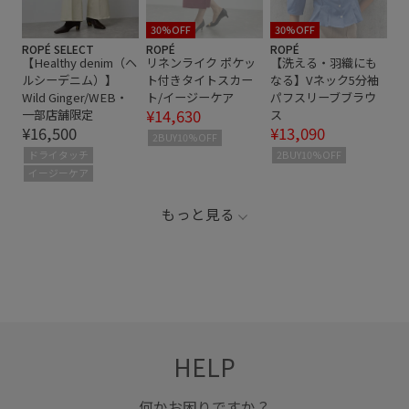
30%OFF
30%OFF
ROPÉ SELECT
ROPÉ
ROPÉ
【Healthy denim（ヘ
リネンライク ポケッ
【洗える・羽織にも
ルシーデニム）】
ト付きタイトスカー
なる】Vネック5分袖
Wild Ginger/WEB・
ト/イージーケア
パフスリーブブラウ
¥14,630
一部店舗限定
ス
¥16,500
¥13,090
2BUY10%OFF
ドライタッチ
2BUY10%OFF
イージーケア
もっと見る
HELP
何かお困りですか？