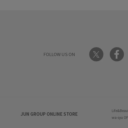
FOLLOW US ON
Life&Beau
JUN GROUP ONLINE STORE
wa-syu OF