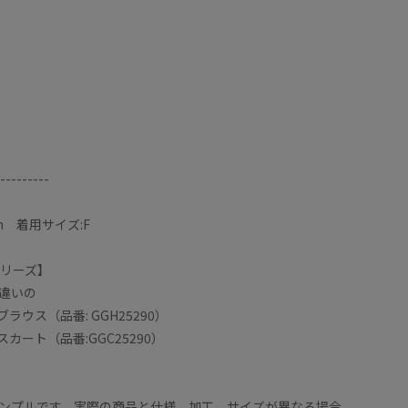
---------
m 着用サイズ:F
シリーズ】
違いの
ラウス（品番: GGH25290）
カート（品番:GGC25290）
ンプルです。実際の商品と仕様、加工、サイズが異なる場合