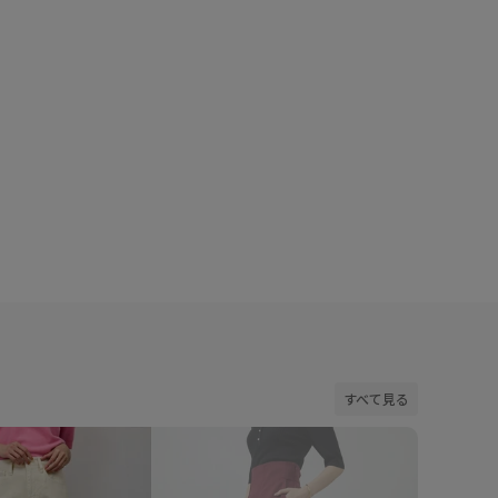
もありながらVネックでスッキリとしたデザインブラウ
大きめな
短丈でウ
インナーは必要ですが、美しい光沢感があります。
にかかる程とサイズ感がコンパクトですので小柄な方
です。
着用サイズ : F
カラー : オフホワイト (15)
すべて見る