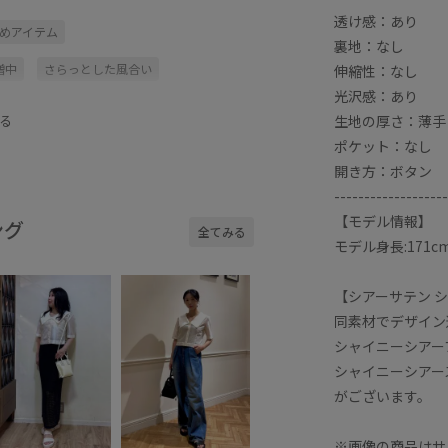
透け感：あり
すめアイテム
裏地：なし
増中
さらっとした風合い
伸縮性：なし
光沢感：あり
ウス
サテン
シアー
シアー感
生地の厚さ：薄手
る
デザインがポイント
パンツ
ポケット：なし
開き方：ボタン
感
羽織としても使える
薄手
-------------------
【モデル情報】
ング
全てみる
モデル身長:171c
【シアーサテン 
同素材でデザイン
シャイニーシアーブ
シャイニーシアース
がございます。
※画像の商品はサ