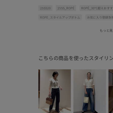
25SS20
25SS_ROPÉ
ROPÉ_30℃超えおす
ROPE_スタイルアップボトム
お気に入り登録急
さらりとした
オーガンジー
クロップドブラ
もっと見
シャイニー
スカート
セットアップブラウス
フェミニン
ブラウス
ポリエステル
光沢
透け感
こちらの商品を使ったスタイリ