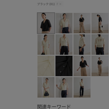
ブラック (01)
F
×
関連キーワード