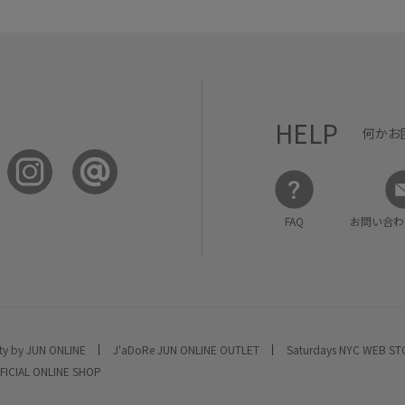
HELP
何かお
FAQ
お問い合わ
ty by JUN ONLINE
J'aDoRe JUN ONLINE OUTLET
Saturdays NYC WEB S
FICIAL ONLINE SHOP