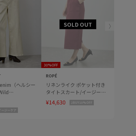
30%OFF
30%OFF
T
ROPÉ
ROPÉ
 denim（ヘルシー
リネンライク ポケット付き
【洗え
ild
タイトスカート/イージーケ
ネック
WEB・一部店舗限定
ア
ラウス
¥14,630
¥13,09
2BUY10%OFF
イージーケア