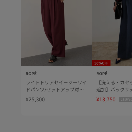
50%OFF
ROPÉ
ROPÉ
ライトトリアセイージーワイ
【洗える・カセ
ドパンツ/セットアップ対
追加】バックサ
応・イージーケア・
ワイドパンツ/
¥25,300
¥13,750
2BUY1
勤・セットアッ