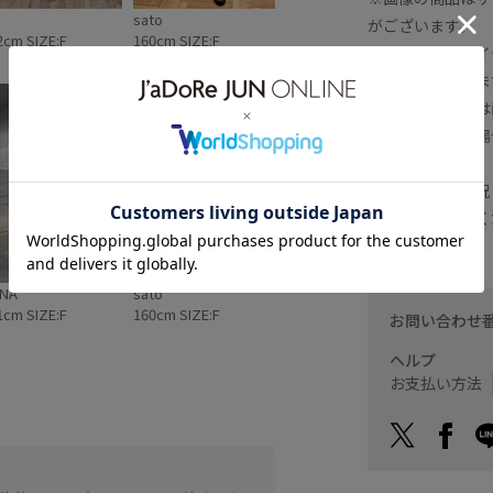
sato
がございます。
2cm SIZE:F
160cm SIZE:F
※撮影場所やライ
る場合がございま
※商品のカラーは
が実物と異なる場
※商品の入荷状況
でお問い合わせく
NA
sato
1cm SIZE:F
160cm SIZE:F
お問い合わせ
ヘルプ
お支払い方法
身長152cm Fサイズ着用