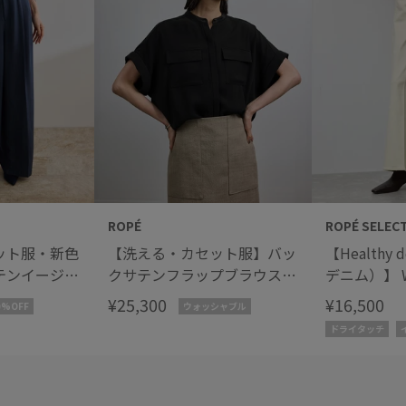
ROPÉ
ROPÉ SELEC
ット服・新色
【洗える・カセット服】バッ
【Healthy
テンイージー
クサテンフラップブラウス/
デニム）】 W
お仕事・通
お仕事・通勤・セットアップ
Ginger/
¥25,300
¥16,500
0%OFF
ウォッシャブル
プ対応
対応【ドラマ着用】
ドライタッチ