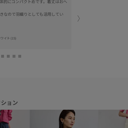
体的にコンパクトめです。着丈はおへ
大きめの襟でフェミニンさ
ス。
きなので羽織りとしても活用してい
少し透け感がありますので
着丈は私の身長でお腹や腰
ワイト (15)
にもバランスが取りやすい
横浜元町
REI (152cm)
クション