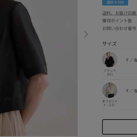
送料￥500
送料、お届け日数
獲得ポイント
お問い合わせ番号 
サイズ
F
／
ブラック
（01）
F
／
オフホワイ
ト （15）