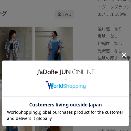
・ダークブラウン(
小物
無地
紫外線対策
ング
エステル 100%
全てみる
透け感
-------------------
透け感：あり
裏地：なし
伸縮性：なし
光沢感：なし
生地の厚さ：薄手
ポケット：なし
開き方：ボタン
-------------------
KO
Aya
【モデル情報】
1cm SIZE:F
158cm SIZE:F
モデル身長:171c
【フェイディドフ
同素材でデザイン
フェイディドフラワ
前後2WAY フェ