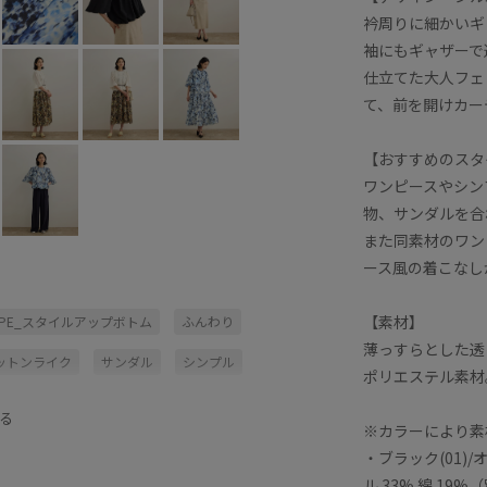
衿周りに細かいギ
袖にもギャザーで
仕立てた大人フェ
て、前を開けカー
【おすすめのスタ
ワンピースやシン
物、サンダルを合
また同素材のワンピ
ース風の着こなし
【素材】
OPE_スタイルアップボトム
ふんわり
薄っすらとした透
ットンライク
サンダル
シンプル
ポリエステル素材
チュール
デザインブラウス
る
※カラーにより素
ンツ
フェミニン
フラワー柄
・ブラック(01)
ボリューム感
ポリエステル
ル 33% 綿 19