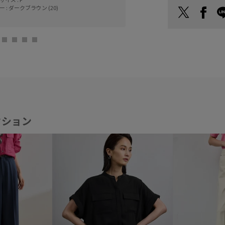
ー : ダークブラウン (20)
クション