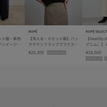
ROPÉ
ROPÉ SELEC
ット服・新色
【洗える・カセット服】バッ
【Healthy
テンイージー
クサテンフラップブラウス/
デニム）】 W
お仕事・通
お仕事・通勤・セットアップ
Ginger/
¥25,300
¥16,500
ウォッシャブル
プ対応
対応【ドラマ着用】
ドライタッチ