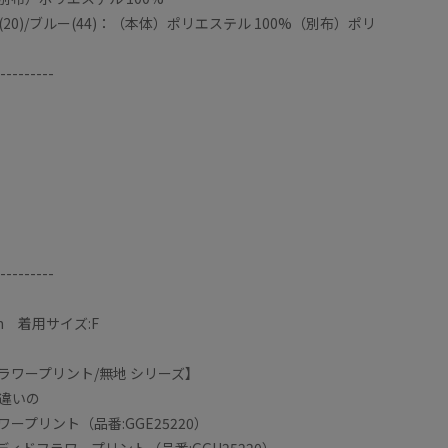
20)/ブルー(44)：（本体）ポリエステル 100%（別布）ポリ
---------
---------
m 着用サイズ:F
ラワープリント/無地 シリーズ】
違いの
ープリント（品番:GGE25220）
イディドフラワープリント（品番:GGH25220）