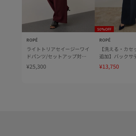
50%OFF
ROPÉ
ROPÉ
ライトトリアセイージーワイ
【洗える・カセ
ドパンツ/セットアップ対
追加】バックサ
応・イージーケア・
ワイドパンツ/
¥25,300
¥13,750
勤・セットアッ