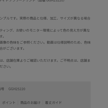
ンプルです。実際の商品と仕様、加工、サイズが異なる場合
ティング、お使いのモニター環境によって色の見え方が異な
す。
画像の色味をご参照ください。動画は仕様説明のため、色味
合がございます。
なっていてシンプルに見えてデザイン性がありきれいで
裾がチュ
は、店舗在庫よりご確認いただけます。ご不明点は、店舗ま
としてもお使いいただけます。
す♪1枚
ださい。
着用サイズ : F
カラー : ブラック (01)
番号
GGH25220
ポイント
商品のお届け
着丈ガイド