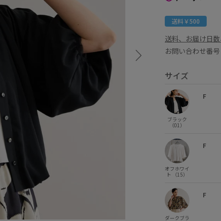
送料￥500
送料、お届け日数
お問い合わせ番号 
サイズ
F
ブラック
（01）
F
オフホワイ
ト （15）
F
ダークブラ