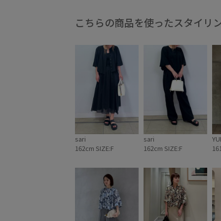
ポリエステル100%
レイヤード
ワンピース
こちらの商品を使ったスタイリ
羽織としても使える
花柄
華やか
薄手
sari
sari
YU
162cm SIZE:F
162cm SIZE:F
16