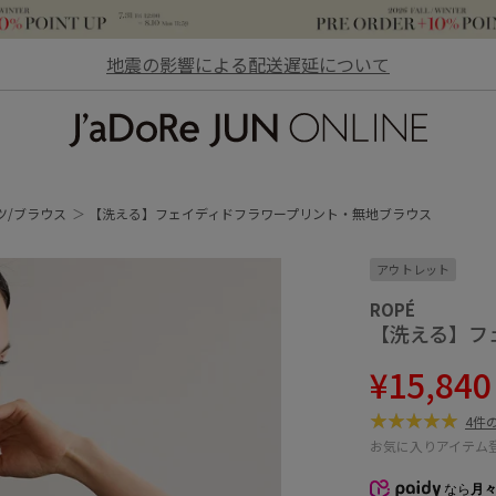
地震の影響による配送遅延について
JaDoRe JUN ONLINE
ツ/ブラウス
【洗える】フェイディドフラワープリント・無地ブラウス
アウトレット
ROPÉ
【洗える】フ
¥15,84
4件
お気に入りアイテム
なら
月々