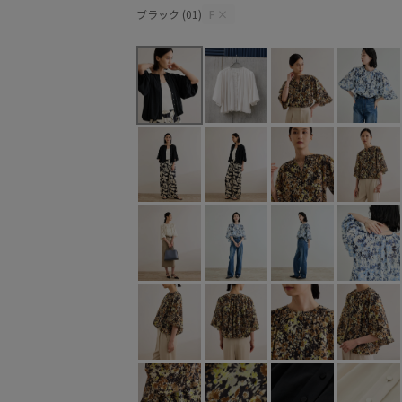
ブラック (01)
F
×