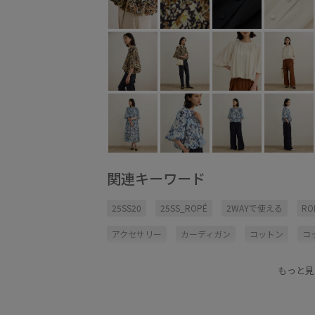
関連キーワード
25SS20
25SS_ROPÉ
2WAYで使える
R
アクセサリー
カーディガン
コットン
コ
シンプルなトップス
シンプルコーデ
タック
もっと見
トップス
ハリ感
バルーンシルエット
パ
ブラウス
ベーシック
ベーシックカラー