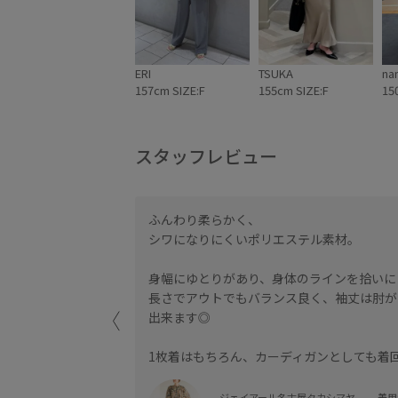
ERI
TSUKA
na
157cm SIZE:F
155cm SIZE:F
15
スタッフレビュー
とで、
ふんわり柔らかく、
も使えるので幅広く
シワになりにくいポリエステル素材。
身幅にゆとりがあり、身体のラインを拾いに
長さでアウトでもバランス良く、袖丈は肘が
出来ます◎
1枚着はもちろん、カーディガンとしても着
ジェイアール名古屋タカシマヤ
着用サ