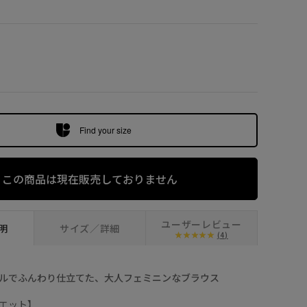
ダークブラウン
Find your size
この商品は現在販売しておりません
ユーザーレビュー
明
サイズ／詳細
(4)
ルでふんわり仕立てた、大人フェミニンなブラウス
エット】