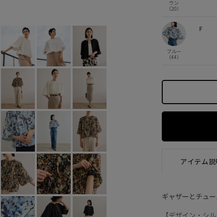
ウン
オフホワイト (15)
F
×
（20）
F
ブルー
（44）
アイテム説
ギャザーとチュー
【デザイン・シル