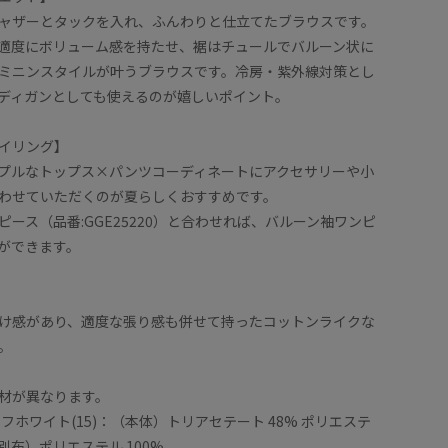
ャザーとタックを入れ、ふんわりと仕立てたブラウスです。
適度にボリューム感を持たせ、裾はチュールでバルーン状に
ミニンスタイルが叶うブラウスです。冷房・紫外線対策とし
ディガンとしても使えるのが嬉しいポイント。
イリング】
プルなトップス×パンツコーディネートにアクセサリーや小
わせていただくのが夏らしくおすすめです。
ース（品番:GGE25220）と合わせれば、バルーン袖ワンピ
ができます。
け感があり、適度な張り感も併せて持ったコットンライクな
。
材が異なります。
/オフホワイト(15)：（本体）トリアセテート 48% ポリエステ
%（別布）ポリエステル 100%