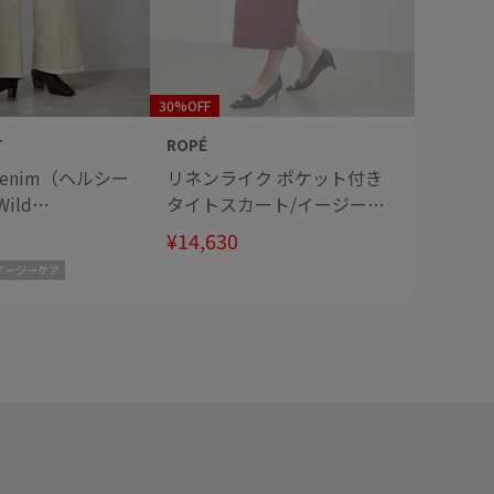
30%OFF
30%OFF
T
ROPÉ
ROPÉ
 denim（ヘルシー
リネンライク ポケット付き
【洗え
ild
タイトスカート/イージーケ
ネック
WEB・一部店舗限定
ア
ラウス
¥14,630
¥13,09
イージーケア