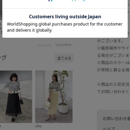
オーガニックコット
オーガニックコット
がございます。
着たいトップス3選👕
があって 1枚でもお
※画像の商品はサ
お気に入りの1着を
⁡ ⁡ ポロニットカ
がございます。
 #GGK26060 ⁡
ット ¥16,500
powered by
※撮影場所やライ
⁡ オーガニックコット
る場合がございま
00 taxin
ング
全てみる
※商品のカラーは
が実物と異なる場
※商品の入荷状況
でお問い合わせく
お問い合わせ
I
riho
ヘルプ