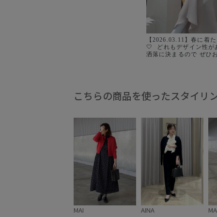
【2026.03.11】春に
🤍 ⁡ どれもデザイン性
洒落に決まるので ぜひ
見つけてくださいね☺️🫶 
ーディガン ¥19,800 taxin
ダイヤ柄ポップコーン編みニ
taxin #GGM26060 
ンニットカーディガン ¥25,3
こちらの商品を使ったスタイリ
#GGK26000
MAI
AINA
MA