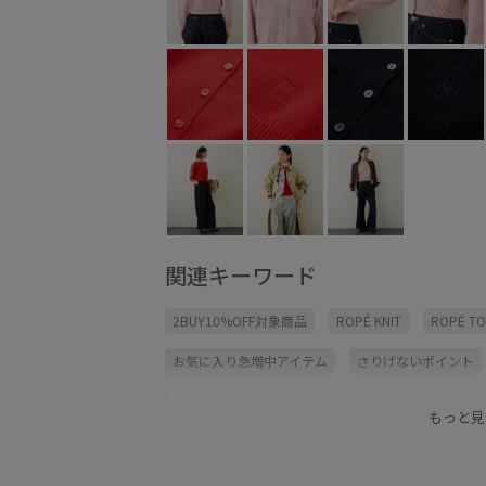
関連キーワード
2BUY10%OFF対象商品
ROPÉ KNIT
ROPÉ T
お気に入り急増中アイテム
さりげないポイント
クルーネック
コットン
サテン
シンプル
もっと見
タイトスカート
トラッド
ナチュラル
ニ
バランスが良い
プルオーバー
ベーシック