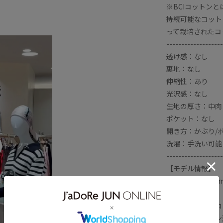
※BCIコットンと
光沢感
天竺
着回しやすい
持続可能なコット
って栽培されたコ
-------------------
透け感：なし
裏地：なし
伸縮性：あり
光沢感：なし
生地の厚さ：中肉
ポケット：なし
開き方：かぶり/
洗濯：手洗い可能
-------------------
【モデル情報】
モデル身長:175c
【オーガニックコ
同素材でデザイン