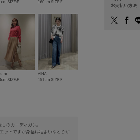
1cm SIZE:F
160cm SIZE:F
お支払い方法
rumi
AINA
0cm SIZE:F
151cm SIZE:F
なしのカーディガン。
ベーシックな丸首のカーデ
エットですが身幅は程よいゆとりが
れいめすぎずスタイリング
綿100%で肌触りも良くオ