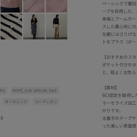
ベーシックで着回
ーブを採用した、
身幅とアームホー
スした着心地に仕
左裾にはさりげな
トをプラス（ボー
【おすすめのスタ
ポケット付きのタ
と、程よく女性ら
【素材】
OPS
ROPÉ_G.W. SPECIAL SALE
BCI認定を取得
オーガニック
カーディガン
マーセライズ加工
がりです。
スカート
セット
タイト
る
太番手のテープヤ
ット
ニットカーディガン
った美しい表面感
ボーダー
ポケット付き