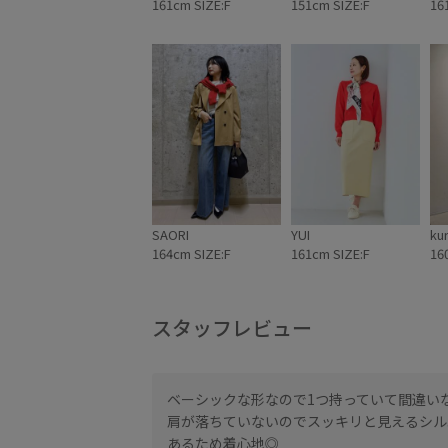
161cm SIZE:F
151cm SIZE:F
16
SAORI
YUI
ku
164cm SIZE:F
161cm SIZE:F
16
スタッフレビュー
、少しコンパクトな
ベーシックな形なので1つ持っていて間違い
肩が落ちていないのでスッキリと見えるシル
おすすめです！
あるため着心地◎