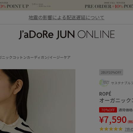
地震の影響による配送遅延について
JaDoRe JUN ONLINE
ガニックコットンカーディガン/イージーケア
2BUY10%OFF
サステナブル
ROPÉ
オーガニック
70%OFF
通常価格
¥7,590
(税
7件