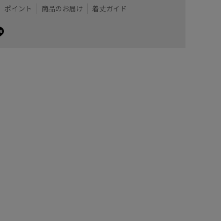
ポイント
商品のお届け
着丈ガイド
ィガンですが、ローゲージで編まれている表面感がき
着丈はヒ
の幅を広げてくれます。
厚手の生
ールシーズンお召し頂けます。
襟周りも