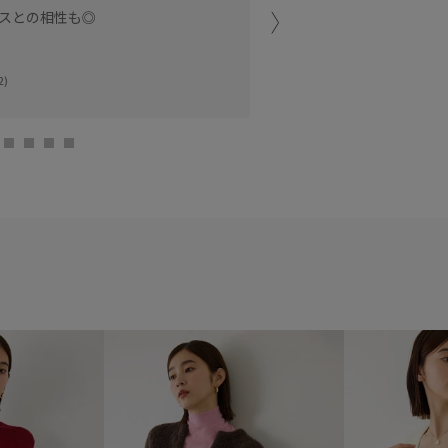
スとの相性も◎
定番だからこそ素材にこだ
天満屋岡山店
2)
中西 (162cm)