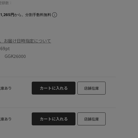
登録数：
1,265円
から。分割手数料無料
、お届け日時指定について
数
69pt
GGK26000
カートに入れる
在庫あり
店舗在庫
カートに入れる
在庫あり
店舗在庫