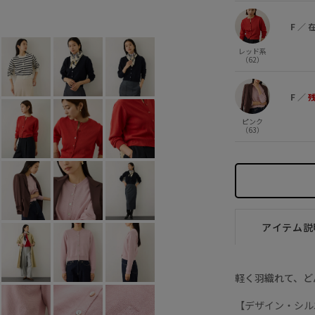
ネイビー (40)
F
○
F
／
レッド系
（62）
F
／
ピンク
（63）
アイテム説
軽く羽織れて、ど
【デザイン・シル