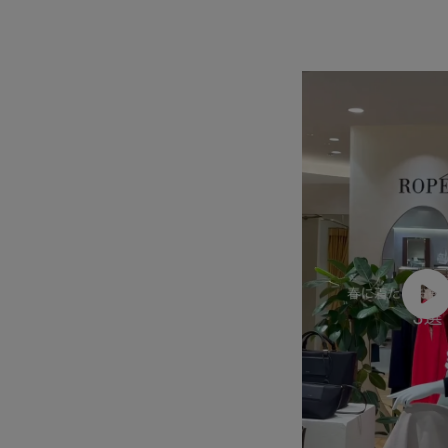
リラックス感
ローゲージ
上品
伸縮性
窮屈感なし
自宅で洗える
艶感
高級感