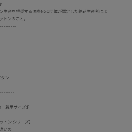
は
ン生産を推奨する国際NGO団体が認定した綿花生産者によ
ットンのこと。
---------
ボタン
--------
m 着用サイズ:F
ットン シリーズ】
違いの