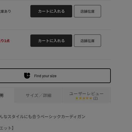
レッド系 (62
カートに入れる
在庫あり
店舗在庫
カートに入れる
残り1点
店舗在庫
Find your size
ユーザーレビュー
明
サイズ／詳細
(7)
んなスタイルにも合うベーシックカーディガン
エット】