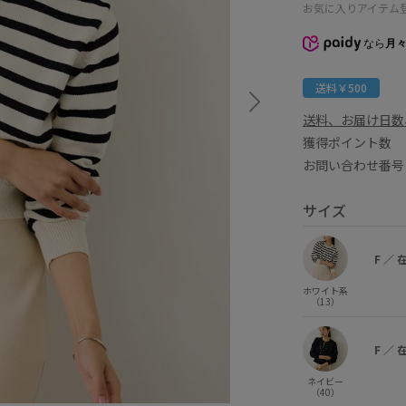
お気に入りアイテム
なら
月々
送料￥500
送料、お届け日数
獲得ポイント
お問い合わせ番号 
サイズ
F
／
ホワイト系
（13）
F
／
ネイビー
（40）