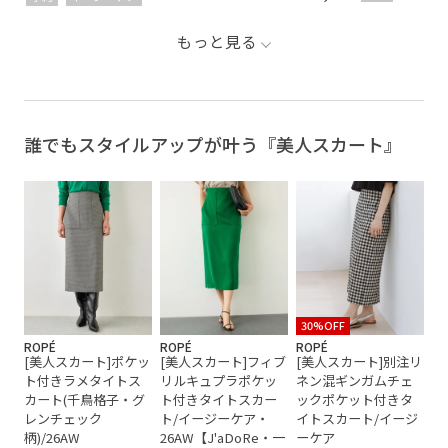
もっと見る
誰でもスタイルアップが叶う『美人スカート』
30%OFF
ROPÉ
ROPÉ
ROPÉ
[美人スカート]ポケッ
[美人スカート]フィブ
[美人スカート]別注リ
ト付きラメタイトス
リルキュプラポケッ
ネン混ギンガムチェ
カート(千鳥格子・グ
ト付きタイトスカー
ックポケット付きタ
レンチェック
ト/イージーケア・
イトスカート/イージ
柄)/26AW
26AW【J'aDoRe・一
ーケア