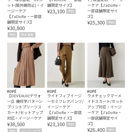
活躍する一着
滑らかな手触り
美シルエット
ット(紫外線防止)・イ
舗限定サイズ】
ーケア【J'aDoRe・
¥23,100
ージーケア
一部店舗限定サイ
脚長効果
自宅で洗える
薄手
透け感
高級感
予約
【J'aDoRe・一部店
ズ】
¥25,300
舗限定サイズ】
予約
¥30,800
予約
吸水速乾
ROPÉ
ROPÉ
ROPÉ
【DEVEAUX(デヴォ
ライトフィブイージ
ラメチェックマーメ
ー)】幾何学パターン
ーセミフレアパンツ/
イドスカート/セット
プリントプリーツス
イージーケア
アップ対応・イージ
カート/セットアップ
【J'aDoRe・一部店
ーケア【J'aDoRe・
対応・イージーケア
舗限定サイズ】
一部店舗限定サイ
¥38,500
¥23,100
ズ】
予約
¥26,400
予約
予約
イージーケア