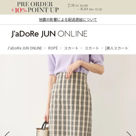
地震の影響による配送遅延について
J'aDoRe JUN ONLINE（ジャドール ジュ
ン オンライン）
J'aDoRe JUN ONLINE
ROPÉ
スカート
スカート
[美人スカート]【