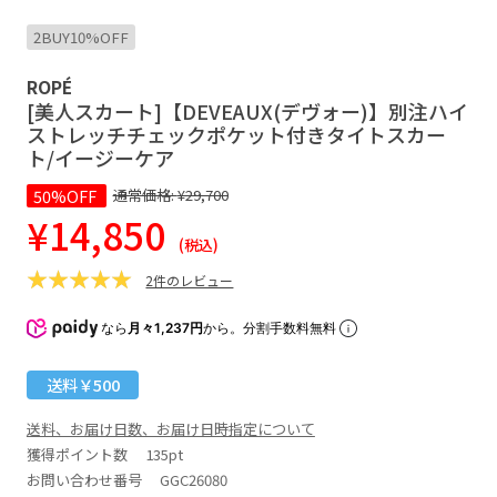
2BUY10%OFF
ROPÉ
[美人スカート]【DEVEAUX(デヴォー)】別注ハイ
ストレッチチェックポケット付きタイトスカー
ト/イージーケア
50%OFF
通常価格:
¥29,700
¥14,850
(税込)
2件のレビュー
なら
月々1,237円
から。分割手数料無料
送料￥500
送料、お届け日数、お届け日時指定について
獲得ポイント数
135pt
お問い合わせ番号 GGC26080