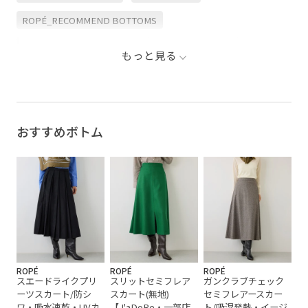
ROPÉ_RECOMMEND BOTTOMS
ROPÉ_オフィスカジュアル
ROPÉ_美人スカート
もっと見る
Sサイズフェア対象
きちんと感
とろみ
オフィス
オフィスカジュアル
カジュアル
カットソー
コーディネートを格上げ
スカート
スッキリ
おすすめボトム
ストレスフリー
ストレッチ性
スリット
タイト
タイトスカート
トップス
ニット
ニットカットソー
ハイウエスト
バックスリット
ブラウス
ポケット付き
上品
伸縮性
別注アイテム
動きやすい
女性らしさ
定番
ROPÉ
ROPÉ
ROPÉ
スエードライクプリ
スリットセミフレア
ガンクラブチェック
布帛
幅広
快適
快適な着心地
普段使い
ーツスカート/防シ
スカート(無地)
セミフレアースカー
ワ・吸水速乾・UVカ
【J'aDoRe・一部店
ト/吸湿発熱・イージ