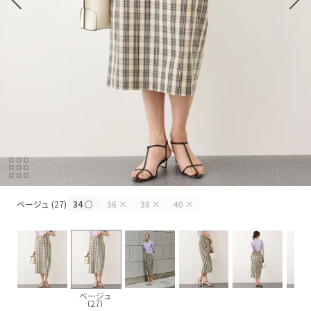
ベージュ (27)
ベージュ (27)
34
○
36
×
38
×
40
×
ベージュ
(27)