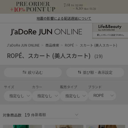
地震の影響による配送遅延について
新しいキレイと出合うために。
J'aDoRe JUN ONLINE（ジャドール ジュ
ン オンライン）
J'aDoRe JUN ONLINE
商品検索
ROPÉ
スカート (美人スカート)
ROPÉ、スカート (美人スカート)
(19)
絞り込む
並び順・表示設定
サイズ
カラー
販売タイプ
ブランド
19
対象商品数
件