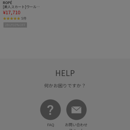
ROPÉ
[美人スカート]ウールレ
¥17,710
ーヨンポケット付きタイ
トスカート(無地)/イージ
5件
ーケア・セットアップ対
2BUY10%OFF
応
HELP
何かお困りですか？
FAQ
お問い合わせ