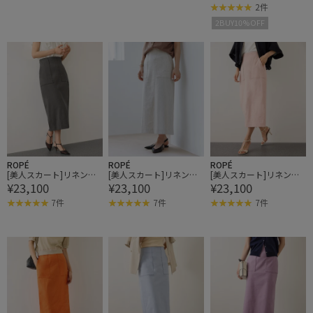
タイトスカート/イージ
タイトスカート/イージ
ケット付きタイトスカー
2件
ーケア・26AW【J'aDoR
ーケア・26AW【J'aDoR
ト/イージーケア
2BUY10%OFF
e・一部店舗限定サイ
e・一部店舗限定サイ
ズ】
ズ】
ROPÉ
ROPÉ
ROPÉ
[美人スカート]リネンス
[美人スカート]リネンス
[美人スカート]リネンス
¥23,100
¥23,100
¥23,100
トレッチポケット付きタ
トレッチポケット付きタ
トレッチポケット付きタ
イトスカート/イージー
イトスカート/イージー
イトスカート/イージー
7件
7件
7件
ケア
ケア
ケア