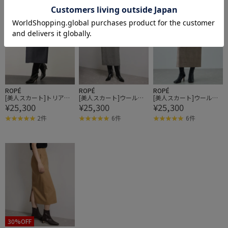
ROPÉ
ROPÉ
ROPÉ
[美人スカート]トリアセ
[美人スカート]ウールレ
[美人スカート]ウールレ
¥25,300
¥25,300
¥25,300
ツイル ポケット付きタイ
ーヨンポケット付きタイ
ーヨンポケット付きタイ
トスカート(デニムライ
トスカート(ヘリンボー
トスカート(ヘリンボー
2件
6件
6件
ク)/セットアップ対応・
ン/グレンチェック)/セッ
ン/グレンチェック)/セッ
イージーケア
トアップ対応
トアップ対応
30%OFF