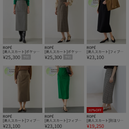
ROPÉ
ROPÉ
ROPÉ
[美人スカート]ポケット
[美人スカート]ポケット
[美人スカート]フィブリ
¥25,300
¥25,300
¥23,100
付きラメタイトスカート
付きラメタイトスカート
ルキュプラポケット付き
予約
予約
(千鳥格子・グレンチェッ
(千鳥格子・グレンチェッ
タイトスカート/イージ
ク柄)/26AW
ク柄)/26AW
ーケア・26AW【J'aDoR
e・一部店舗限定サイ
ズ】
30%OFF
ROPÉ
ROPÉ
ROPÉ
[美人スカート]フィブリ
[美人スカート]フィブリ
[美人スカート]別注リネ
¥23,100
¥23,100
¥19,250
ルキュプラポケット付き
ルキュプラポケット付き
ン混ギンガムチェックポ