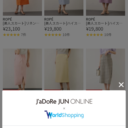
ROPÉ
ROPÉ
ROPÉ
[美人スカート]リネンス
[美人スカート]ハイスト
[美人スカート]ハイスト
¥23,100
¥19,800
¥19,800
トレッチポケット付きタ
レッチポケット付きタイ
レッチポケット付きタイ
イトスカート/イージー
トスカート/イージーケ
トスカート/イージーケ
7件
10件
10件
ケア
ア
ア
50%OFF
50%OFF
50%OFF
ROPÉ
ROPÉ
ROPÉ
[美人スカート]ダブルク
[美人スカート]ダブルク
[美人スカート]【DEVEAU
¥9,900
¥9,900
¥14,850
ロスポケット付きタイト
ロスポケット付きタイト
X(デヴォー)】別注ハイス
スカート/イージーケ
スカート/イージーケ
トレッチチェックポケッ
4件
4件
2件
ア・26SS
ア・26SS
ト付きタイトスカート/
2BUY10%OFF
2BUY10%OFF
2BUY10%OFF
イージーケア