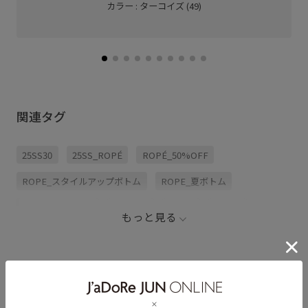
カラー : ターコイズ (49)
関連タグ
25SS30
25SS_ROPÉ
ROPÉ_50%OFF
ROPE_スタイルアップボトム
ROPE_夏ボトム
ギャザースカート
コットン
シアー
シルク
もっと見る
スカート
ツイード素材
トップス
ドレープ感
ナチュラル
ブラウス
リネン
ワンピース
光沢感
清涼感
華やか
落ち感
薄手
透け感
おすすめボトム