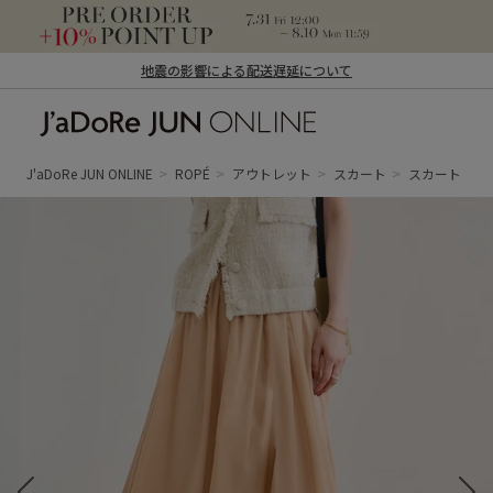
地震の影響による配送遅延について
J'aDoRe JUN ONLINE（ジャドール ジュ
ン オンライン）
J'aDoRe JUN ONLINE
ROPÉ
アウトレット
スカート
スカート