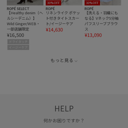
30%OFF
30%OFF
ROPÉ SELECT
ROPÉ
ROPÉ
【Healthy denim（ヘ
リネンライク ポケッ
【洗える・羽織にも
ルシーデニム）】
ト付きタイトスカー
なる】Vネック5分袖
Wild Ginger/WEB・
ト/イージーケア
パフスリーブブラウ
¥14,630
一部店舗限定
ス
¥16,500
¥13,090
ドライタッチ
イージーケア
もっと見る
HELP
何かお困りですか？