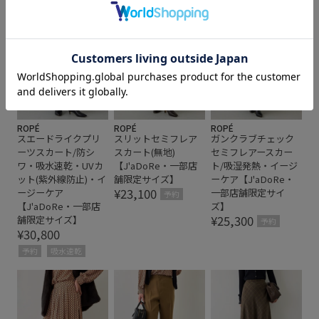
ROPÉ
ROPÉ
ROPÉ
スエードライクプリ
スリットセミフレア
ガンクラブチェック
ーツスカート/防シ
スカート(無地)
セミフレアースカー
ワ・吸水速乾・UVカ
【J'aDoRe・一部店
ト/吸湿発熱・イージ
ット(紫外線防止)・イ
舗限定サイズ】
ーケア【J'aDoRe・
¥23,100
ージーケア
一部店舗限定サイ
予約
【J'aDoRe・一部店
ズ】
¥25,300
舗限定サイズ】
予約
¥30,800
予約
吸水速乾