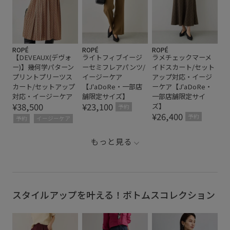
ROPÉ
ROPÉ
ROPÉ
【DEVEAUX(デヴォ
ライトフィブイージ
ラメチェックマーメ
ー)】幾何学パターン
ーセミフレアパンツ/
イドスカート/セット
プリントプリーツス
イージーケア
アップ対応・イージ
カート/セットアップ
【J'aDoRe・一部店
ーケア【J'aDoRe・
対応・イージーケア
舗限定サイズ】
一部店舗限定サイ
¥38,500
¥23,100
ズ】
予約
¥26,400
予約
予約
イージーケア
もっと見る
スタイルアップを叶える！ボトムスコレクション