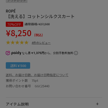
アウトレット
ROPÉ
【洗える】コットンシルクスカート
70%OFF
通常価格:
¥27,500
¥8,250
(税込)
4件のレビュー
なら
月々1,375円
から。分割手数料無料
送料￥500
送料、お届け日数、お届け日時指定について
獲得ポイント数
75pt
お問い合わせ番号 GGC25440
アイテム説明